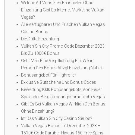
Welche Art Vonseiten Freispielen Ohne
Einzahlung Gibt Es Internet Marketing Vulkan
Vegas?
Alle Verfügbaren Und Frischen Vulkan Vegas
Casino Bonus
Die Dritte Einzahlung
Vulkan Sin City Promo Code Dezember 2023:
Bis Zu 1000€ Bonus
Geht Man Eine Verpflichtung Ein, Wenn
Person Den Bonus Abzgl Einzahlung Nutzt?
Bonusangebot Für Highroller
Exklusive Gutscheine Und Bonus Codes
Bewertung Kklk Bonusangebots Von Feuer
Speiender Berg (umgangssprachlich) Vegas
Gibt Es Bei Vulkan Vegas Wirklich Den Bonus
Ohne Einzahlung?
Ist Das Vulkan Sin City Casino Seriös?
Vulkan Vegas Bonus Im Dezember 2023 –
1510€ Code Darüber Hinaus 150 Free Spins