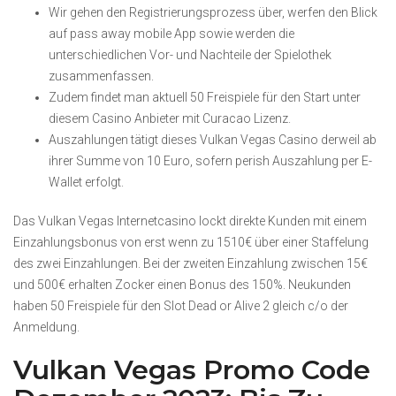
Wir gehen den Registrierungsprozess über, werfen den Blick
auf pass away mobile App sowie werden die
unterschiedlichen Vor- und Nachteile der Spielothek
zusammenfassen.
Zudem findet man aktuell 50 Freispiele für den Start unter
diesem Casino Anbieter mit Curacao Lizenz.
Auszahlungen tätigt dieses Vulkan Vegas Casino derweil ab
ihrer Summe von 10 Euro, sofern perish Auszahlung per E-
Wallet erfolgt.
Das Vulkan Vegas Internetcasino lockt direkte Kunden mit einem
Einzahlungsbonus von erst wenn zu 1510€ über einer Staffelung
des zwei Einzahlungen. Bei der zweiten Einzahlung zwischen 15€
und 500€ erhalten Zocker einen Bonus des 150%. Neukunden
haben 50 Freispiele für den Slot Dead or Alive 2 gleich c/o der
Anmeldung.
Vulkan Vegas Promo Code