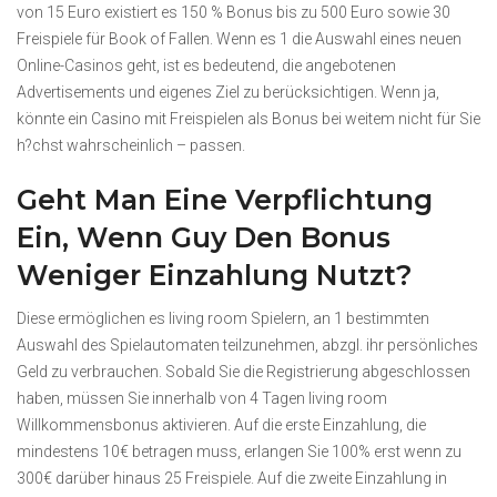
von 15 Euro existiert es 150 % Bonus bis zu 500 Euro sowie 30
Freispiele für Book of Fallen. Wenn es 1 die Auswahl eines neuen
Online-Casinos geht, ist es bedeutend, die angebotenen
Advertisements und eigenes Ziel zu berücksichtigen. Wenn ja,
könnte ein Casino mit Freispielen als Bonus bei weitem nicht für Sie
h?chst wahrscheinlich – passen.
Geht Man Eine Verpflichtung
Ein, Wenn Guy Den Bonus
Weniger Einzahlung Nutzt?
Diese ermöglichen es living room Spielern, an 1 bestimmten
Auswahl des Spielautomaten teilzunehmen, abzgl. ihr persönliches
Geld zu verbrauchen. Sobald Sie die Registrierung abgeschlossen
haben, müssen Sie innerhalb von 4 Tagen living room
Willkommensbonus aktivieren. Auf die erste Einzahlung, die
mindestens 10€ betragen muss, erlangen Sie 100% erst wenn zu
300€ darüber hinaus 25 Freispiele. Auf die zweite Einzahlung in