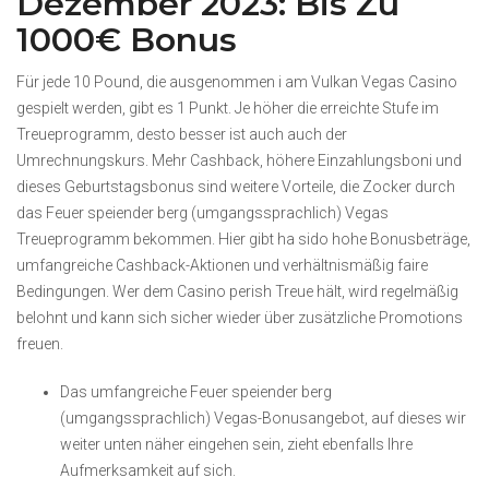
Dezember 2023: Bis Zu
1000€ Bonus
Für jede 10 Pound, die ausgenommen i am Vulkan Vegas Casino
gespielt werden, gibt es 1 Punkt. Je höher die erreichte Stufe im
Treueprogramm, desto besser ist auch auch der
Umrechnungskurs. Mehr Cashback, höhere Einzahlungsboni und
dieses Geburtstagsbonus sind weitere Vorteile, die Zocker durch
das Feuer speiender berg (umgangssprachlich) Vegas
Treueprogramm bekommen. Hier gibt ha sido hohe Bonusbeträge,
umfangreiche Cashback-Aktionen und verhältnismäßig faire
Bedingungen. Wer dem Casino perish Treue hält, wird regelmäßig
belohnt und kann sich sicher wieder über zusätzliche Promotions
freuen.
Das umfangreiche Feuer speiender berg
(umgangssprachlich) Vegas-Bonusangebot, auf dieses wir
weiter unten näher eingehen sein, zieht ebenfalls Ihre
Aufmerksamkeit auf sich.