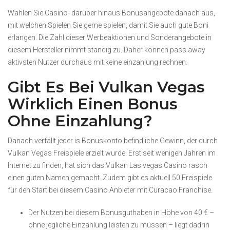
Wählen Sie Casino- darüber hinaus Bonusangebote danach aus,
mit welchen Spielen Sie gerne spielen, damit Sie auch gute Boni
erlangen. Die Zahl dieser Werbeaktionen und Sonderangebote in
diesem Hersteller nimmt ständig zu. Daher können pass away
aktivsten Nutzer durchaus mit keine einzahlung rechnen.
Gibt Es Bei Vulkan Vegas
Wirklich Einen Bonus
Ohne Einzahlung?
Danach verfällt jeder is Bonuskonto befindliche Gewinn, der durch
Vulkan Vegas Freispiele erzielt wurde. Erst seit wenigen Jahren im
Internet zu finden, hat sich das Vulkan Las vegas Casino rasch
einen guten Namen gemacht. Zudem gibt es aktuell 50 Freispiele
für den Start bei diesem Casino Anbieter mit Curacao Franchise.
Der Nutzen bei diesem Bonusguthaben in Höhe von 40 € –
ohne jegliche Einzahlung leisten zu müssen – liegt dadrin