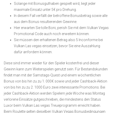
Solange mit Bonusguthaben gespielt wird, liegt jeder
maximale Einsatz unter 5€ pro Drehung.
In diesem Fall verfällt der betroffene Bonusbetrag sowie alle
aus dem Bonus resultierenden Gewinne.
Hier erwarten Sie tolle Boni, perish Sie mit dem Vulkan Vegas
Promotional Code auch noch erweitern können.
Sie müssen den erhaltenen Betrag also 5 Inconforme bei
Vulkan Las vegas einsetzen, bevor Sie eine Auszahlung
dafür anfordern können.
Diese sind immer wieder für den Spieler kostenfrei und dieser
Gewinn kann zum Weiterspielen genutzt sein. Für Bestandskunden
findet man mit der Samstags-Quest und einem wöchentlichen
Bonus von bis hin zu zu 1. 000€ sowie und jeder Cashback-Aktion
von bis hin zu zu 2. 1000 Euro zwei interessante Promotions. Bei
jeder Cashback-Aktion werden Spielern jede Woche was Montag
verlorene Einsätze gutgeschrieben, die mindestens den Status
Luxor beim Vulkan Las vegas Treueprogramm erreicht haben.
Beim Roulette gelten dieselben Vulkan Vegas Bonusbedingungen