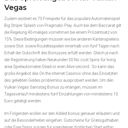
Vegas
Zudem existiert es 70 Freispiele für das populäre Automatenspiel
Big Striper Splash von Pragmatic Play. Auch bei dem Baccarat gilt
die Regelung 40-maliges vornehmen bei einem Prozentsatz von
15%. Diese Bedingungen müssen wie bei anderen Kartenspielens
sowie Slot- sowie Roulettespielen innerhalb von fünf Tagen nach
Erhalt der Gutschrift des Bonusses erfüllt werden. Gleich je nach
der Registrierung haben Neukunden 50 No cost Spins für living
area Spielautomaten Dead or even Alive second . So kann das
große Angebot des On the internet Casinos ohne das Einsetzten
des geliebten Geldes problemlos ausprobiert werden. Um den
Vulkan Vegas Samstag Bonus zu erlangen, müssen im
Tagesverlauf mindestens fünf Einzahlungen von mindestens 10
Euro getätigt werden.
Im Folgenden wollen wir den Added bonus genauer erläutern und
auf die Besonderheiten eingehen. Gutscheine für Gratisguthaben
oder Free Spins sorgen für irgendeinen fröhlichen Start within