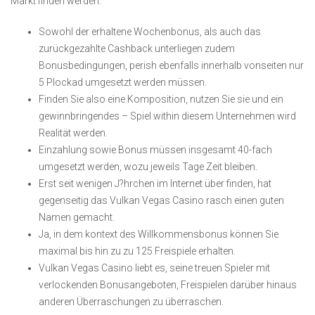
Markt finden werden.
Sowohl der erhaltene Wochenbonus, als auch das
zurückgezahlte Cashback unterliegen zudem
Bonusbedingungen, perish ebenfalls innerhalb vonseiten nur
5 Plockad umgesetzt werden müssen.
Finden Sie also eine Komposition, nutzen Sie sie und ein
gewinnbringendes – Spiel within diesem Unternehmen wird
Realität werden.
Einzahlung sowie Bonus müssen insgesamt 40-fach
umgesetzt werden, wozu jeweils Tage Zeit bleiben.
Erst seit wenigen J?hrchen im Internet über finden, hat
gegenseitig das Vulkan Vegas Casino rasch einen guten
Namen gemacht.
Ja, in dem kontext des Willkommensbonus können Sie
maximal bis hin zu zu 125 Freispiele erhalten.
Vulkan Vegas Casino liebt es, seine treuen Spieler mit
verlockenden Bonusangeboten, Freispielen darüber hinaus
anderen Überraschungen zu überraschen.