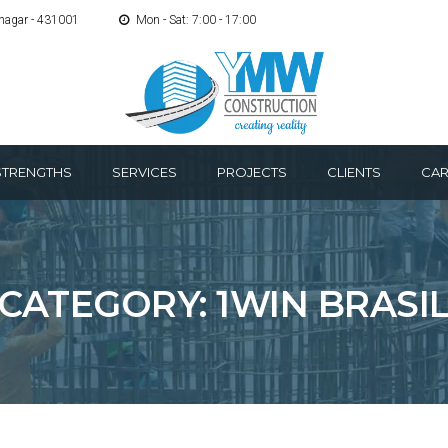
inagar - 431001
Mon - Sat: 7:00 - 17:00
STRENGTHS
SERVICES
PROJECTS
CLIENTS
CAR
CATEGORY:
1WIN BRASI