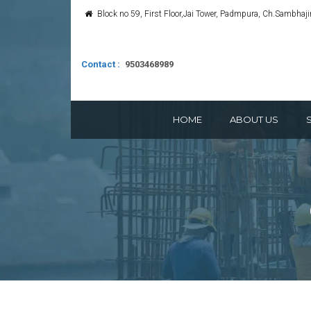
Block no 59, First Floor,Jai Tower, Padmpura, Ch.Sambhaj
Contact :
9503468989
HOME
ABOUT US