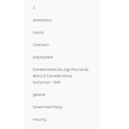
2
anonymous
casino
Contracts
Employment
Entretenimento De Jogo Possuindo
Bónus E Características
Exclusivas – 649
general
Government Policy
Housing