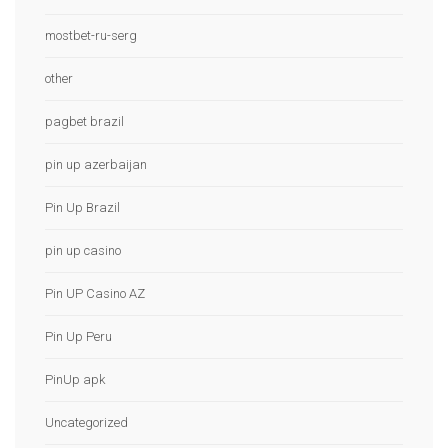
mostbet-ru-serg
other
pagbet brazil
pin up azerbaijan
Pin Up Brazil
pin up casino
Pin UP Casino AZ
Pin Up Peru
PinUp apk
Uncategorized