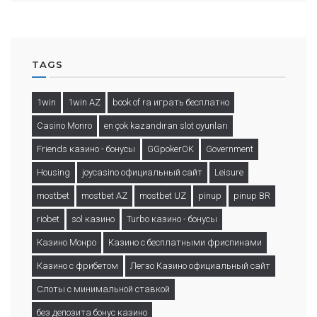
TAGS
1win
1win AZ
book of ra играть бесплатно
Casino Monro
en çok kazandıran slot oyunları
Friends казино - бонусы
GGpokerOK
Government
Housing
joycasino официальный сайт
Leisure
mostbet
mostbet AZ
mostbet UZ
pinup
pinup BR
riobet
sol казино
Turbo казино - бонусы
Казино Монро
Казино с бесплатными фриспинами
Казино с фрибетом
Легзо Казино официальный сайт
Слоты с минимальной ставкой
без депозита бонус казино