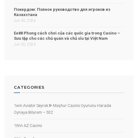
Покердом: Полное руководство для игроков из
Казахстана
Jun 30, 2024
Ee88 Phong cách chơi của các quốc gia trong Casino –
Sưu tập cho các chủ quán và chủ sỉu tại Việt Nam
Jun 30, 2024
CATEGORIES
1win Aviator Seyrək ᐉ Məşhur Casino Oyununu Harada
Oynaya Bilərəm – 532
1Win AZ Casino