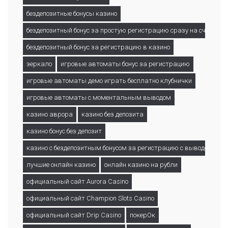
бездепозитные бонусы казино
бездепозитный бонус за простую регистрацию сразу на счет с в
бездепозитный бонус за регистрацию в казино
зеркало
игровые автоматы бонус за регистрацию
игровые автоматы демо играть бесплатно клубнички
игровые автоматы с моментальным выводом
казино аврора
казино без депозита
казино бонус без депозит
казино с бездепозитным бонусом за регистрацию с выводом
лучшие онлайн казино
онлайн казино на рубли
официальный сайт Aurora Casino
официальный сайт Champion Slots Casino
официальный сайт Drip Casino
покерОк