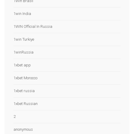
1Win Brasil
1win India
1WIN Official In Russia
1win Turkiye
1winRussia
1xbet app
1xbet Morocco
1xbet russia
1xbet Russian
2
anonymous