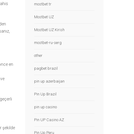
bahis
mostbet tr
Mostbet UZ
eden
Mostbet UZ Kirish
sanız,
mostbet-ru-serg
other
 önce en
pagbet brazil
 ve
pin up azerbaijan
Pin Up Brazil
geçerli
pin up casino
Pin UP Casino AZ
r şekilde
Pin Up Peru