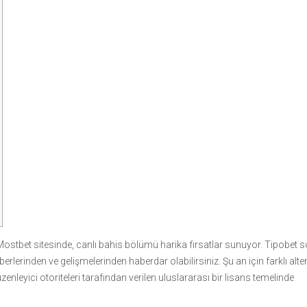
Mostbet sitesinde, canlı bahis bölümü harika fırsatlar sunuyor. Tipobet 
rlerinden ve gelişmelerinden haberdar olabilirsiniz. Şu an için farklı alter
zenleyici otoriteleri tarafından verilen uluslararası bir lisans temelinde