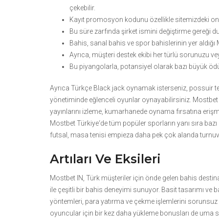
çekebilir.
Kayıt promosyon kodunu özellikle sitemizdeki on li
Bu süre zarfında şirket ismini değiştirme gereği 
Bahis, sanal bahis ve spor bahislerinin yer aldığı
Ayrıca, müşteri destek ekibi her türlü sorunuzu vey
Bu piyangolarla, potansiyel olarak bazı büyük ödül
Ayrıca Türkçe Black jack oynamak isterseniz, possuir terc
yönetiminde eğlenceli oyunlar oynayabilirsiniz. Mostbe
yayınlarını izleme, kumarhanede oynama fırsatına erişmeni
Mostbet Türkiye‘de tüm popüler sporların yanı sıra bazı oldu
futsal, masa tenisi empieza daha pek çok alanda turnuv
Artıları Ve Eksileri
Mostbet IN, Türk müşteriler için önde gelen bahis destin
ile çeşitli bir bahis deneyimi sunuyor. Basit tasarımı ve 
yöntemleri, para yatırma ve çekme işlemlerini sorunsuz
oyuncular için bir kez daha yükleme bonusları de uma s