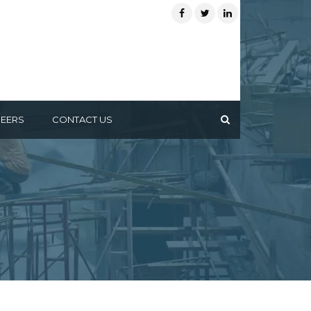
EERS
CONTACT US