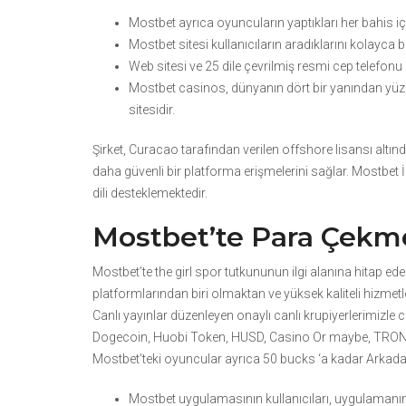
Mostbet ayrıca oyuncuların yaptıkları her bahis i
Mostbet sitesi kullanıcıların aradıklarını kolayca 
Web sitesi ve 25 dile çevrilmiş resmi cep telefonu
Mostbet casinos, dünyanın dört bir yanından yüzler
sitesidir.
Şirket, Curacao tarafından verilen offshore lisansı altı
daha güvenli bir platforma erişmelerini sağlar. Mostbet İ
dili desteklemektedir.
Mostbet’te Para Çekm
Mostbet’te the girl spor tutkununun ilgi alanına hitap e
platformlarından biri olmaktan ve yüksek kaliteli hizm
Canlı yayınlar düzenleyen onaylı canlı krupiyerlerimizle 
Dogecoin, Huobi Token, HUSD, Casino Or maybe, TRON, A
Mostbet’teki oyuncular ayrıca 50 bucks ‘a kadar Arkada
Mostbet uygulamasının kullanıcıları, uygulamanın b