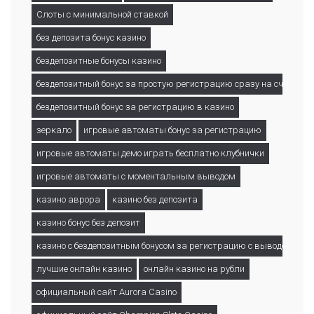
Слоты с минимальной ставкой
без депозита бонус казино
бездепозитные бонусы казино
бездепозитный бонус за простую регистрацию сразу на счет с в
бездепозитный бонус за регистрацию в казино
зеркало
игровые автоматы бонус за регистрацию
игровые автоматы демо играть бесплатно клубнички
игровые автоматы с моментальным выводом
казино аврора
казино без депозита
казино бонус без депозит
казино с бездепозитным бонусом за регистрацию с выводом
лучшие онлайн казино
онлайн казино на рубли
официальный сайт Aurora Casino