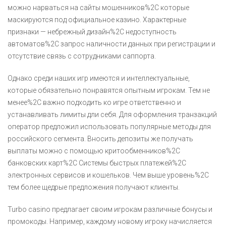
можно нарваться на сайты мошенников%2C которые
маскируются под официальное казино. Характерные
признаки — небрежный дизайн%2C недоступность
автоматов%2C запрос наличности данных при регистрации и
отсутствие связь с сотрудниками саппорта.
Однако среди наших игр имеются и интеллектуальные,
которые обязательно понравятся опытным игрокам. Тем не
менее%2C важно подходить ко игре ответственно и
устанавливать лимиты дли себя. Для оформления транзакций
оператор предложил использовать популярные методы для
российского сегмента. Вносить депозиты же получать
выплаты можно с помощью критообменников%2C
банковских карт%2C Системы быстрых платежей%2C
электронных сервисов и кошельков. Чем выше уровень%2C
тем более щедрые предложения получают клиенты.
Turbo casino предлагает своим игрокам различные бонусы и
промокоды. Например, каждому новому игроку начисляется