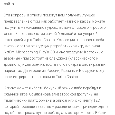
сайта.
Эти вопросы и ответы помогут вам получить лучшее
представление о том, как работает казино и как вы можете
получить максимальное удовольствие от своего игрового
опыта. Слоты являются самой большой и популярной
категорией игр в Turbo Casino. Коллекция включает в себя
тысячи слотов от ведущих разработчиков игр, включая
NetEnt, Microgaming, Play’n GO и многих других. Карточные
азартные игры состоят из блэкджека (классического и
двойного) и для всех излюбленного покера в шести разных
вариантах. Да, игроки из России, Украины и Беларуси могут
зарегистрироваться в казино Turbo Casino.
Клиент может выбрать бонусный режим либо перейдут к
обычной игре. Ссылки нормализаторской доступны на
тематических платформах и а описаниях к контенту%2C
который посвящен азартным развлечениям. При перехода на
подобные зеркала нужно соблюдать осторожность. В Сети