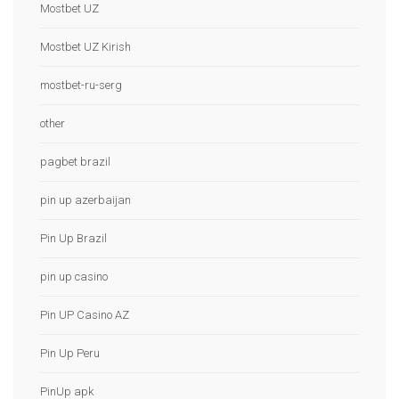
Mostbet UZ
Mostbet UZ Kirish
mostbet-ru-serg
other
pagbet brazil
pin up azerbaijan
Pin Up Brazil
pin up casino
Pin UP Casino AZ
Pin Up Peru
PinUp apk