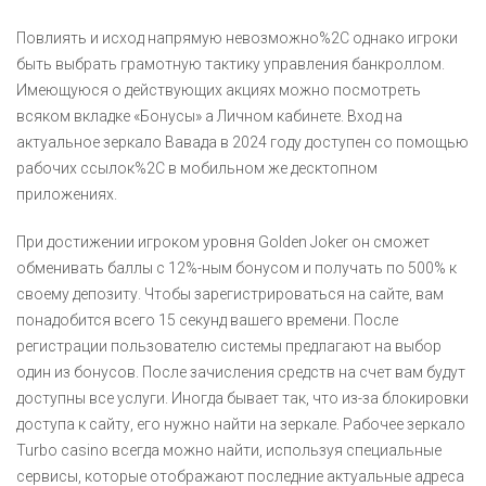
Повлиять и исход напрямую невозможно%2C однако игроки
быть выбрать грамотную тактику управления банкроллом.
Имеющуюся о действующих акциях можно посмотреть
всяком вкладке «Бонусы» а Личном кабинете. Вход на
актуальное зеркало Вавада в 2024 году доступен со помощью
рабочих ссылок%2C в мобильном же десктопном
приложениях.
При достижении игроком уровня Golden Joker он сможет
обменивать баллы с 12%-ным бонусом и получать по 500% к
своему депозиту. Чтобы зарегистрироваться на сайте, вам
понадобится всего 15 секунд вашего времени. После
регистрации пользователю системы предлагают на выбор
один из бонусов. После зачисления средств на счет вам будут
доступны все услуги. Иногда бывает так, что из-за блокировки
доступа к сайту, его нужно найти на зеркале. Рабочее зеркало
Turbo casino всегда можно найти, используя специальные
сервисы, которые отображают последние актуальные адреса