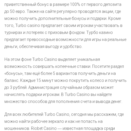
приветственный бонус в размере 100% от первого депозита
до 50 евро. Также на сайте регулярно проводятся акции, где
можно получить дополнительные бонусы и подарки. Кроме
того, Turbo casino предлагает своим игрокам участвовать в
турнирах и лотереях с призовым фондом. Турбо казино
предлагает превосходные возможности для игры на реальные
деньги, обеспечивая выгоду и удобство.
На этом фоне Turbo Casino выделяет уникальная
возможность совершать копеечные ставки. Посетите раздел
«бонусы», там ещё более 5 вариантов получить деньги на
баланс. Каждые 15 минут можно покрутить колесо и получить
до 3 рублей. Администрация случайным образом может
начислять подарки игрокам. В Turbo Casino вы найдете
множество способов для пополнения счета и вывода денег.
Для всех любителей Turbo Casino, сегодня мы расскажем, где
можно найти рабочее зеркало и как не попасть на
мошенников. Riobet Casino ― известная площадка среди