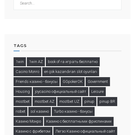
TAGS
1win
1win AZ
book of ra играть бесплатно
Casino Monro
en çok kazandıran slot oyunları
Friends казино - бонусы
GGpokerOK
Government
Housing
joycasino официальный сайт
Leisure
mostbet
mostbet AZ
mostbet UZ
pinup
pinup BR
riobet
sol казино
Turbo казино - бонусы
Казино Монро
Казино с бесплатными фриспинами
Казино с фрибетом
Легзо Казино официальный сайт