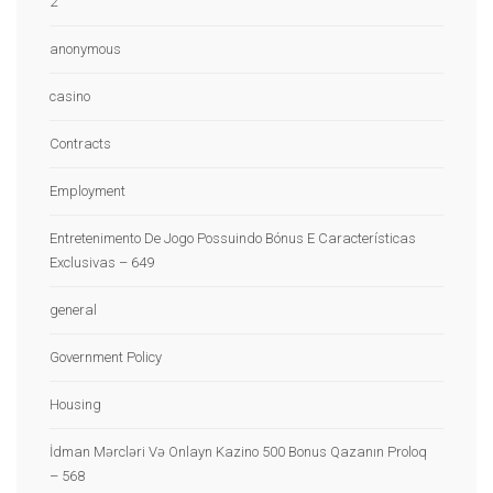
2
anonymous
casino
Contracts
Employment
Entretenimento De Jogo Possuindo Bónus E Características
Exclusivas – 649
general
Government Policy
Housing
İdman Mərcləri Və Onlayn Kazino 500 Bonus Qazanın Proloq
– 568