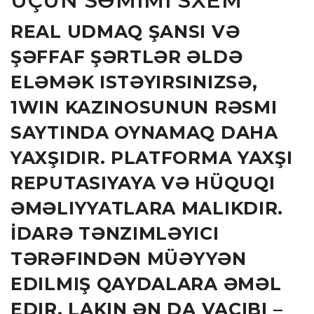
ÜÇÜN SƏMIMI SXEM
REAL UDMAQ ŞANSI VƏ
ŞƏFFAF ŞƏRTLƏR ƏLDƏ
ELƏMƏK ISTƏYIRSINIZSƏ,
1WIN KAZINOSUNUN RƏSMI
SAYTINDA OYNAMAQ DAHA
YAXŞIDIR. PLATFORMA YAXŞI
REPUTASIYAYA VƏ HÜQUQI
ƏMƏLIYYATLARA MALIKDIR.
İDARƏ TƏNZIMLƏYICI
TƏRƏFINDƏN MÜƏYYƏN
EDILMIŞ QAYDALARA ƏMƏL
EDIR, LAKIN ƏN DA VACIBI –