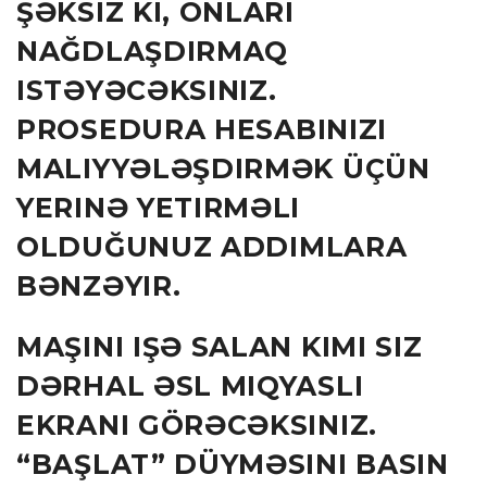
ŞƏKSIZ KI, ONLARI
NAĞDLAŞDIRMAQ
ISTƏYƏCƏKSINIZ.
PROSEDURA HESABINIZI
MALIYYƏLƏŞDIRMƏK ÜÇÜN
YERINƏ YETIRMƏLI
OLDUĞUNUZ ADDIMLARA
BƏNZƏYIR.
MAŞINI IŞƏ SALAN KIMI SIZ
DƏRHAL ƏSL MIQYASLI
EKRANI GÖRƏCƏKSINIZ.
“BAŞLAT” DÜYMƏSINI BASIN