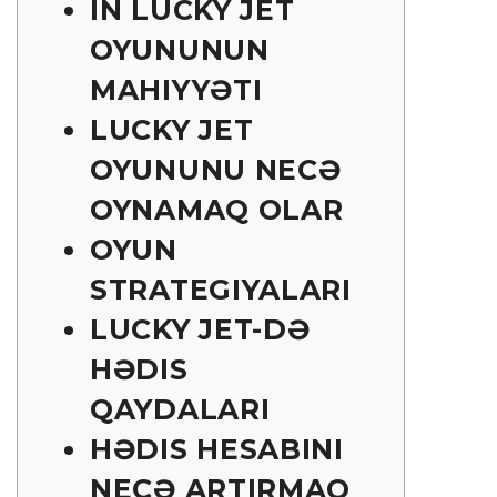
IN LUCKY JET
OYUNUNUN
MAHIYYƏTI
LUCKY JET
OYUNUNU NECƏ
OYNAMAQ OLAR
OYUN
STRATEGIYALARI
LUCKY JET-DƏ
HƏDIS
QAYDALARI
HƏDIS HESABINI
NECƏ ARTIRMAQ