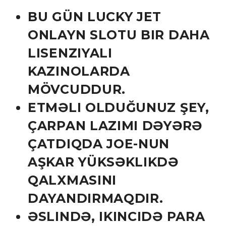
BU GÜN LUCKY JET
ONLAYN SLOTU BIR DAHA
LISENZIYALI
KAZINOLARDA
MÖVCUDDUR.
ETMƏLI OLDUĞUNUZ ŞEY,
ÇARPAN LAZIMI DƏYƏRƏ
ÇATDIQDA JOE-NUN
AŞKAR YÜKSƏKLIKDƏ
QALXMASINI
DAYANDIRMAQDIR.
ƏSLINDƏ, IKINCIDƏ PARA