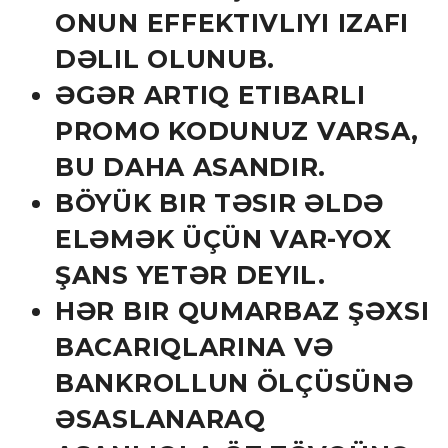
ONUN EFFEKTIVLIYI IZAFI
DƏLIL OLUNUB.
ƏGƏR ARTIQ ETIBARLI
PROMO KODUNUZ VARSA,
BU DAHA ASANDIR.
BÖYÜK BIR TƏSIR ƏLDƏ
ELƏMƏK ÜÇÜN VAR-YOX
ŞANS YETƏR DEYIL.
HƏR BIR QUMARBAZ ŞƏXSI
BACARIQLARINA VƏ
BANKROLLUN ÖLÇÜSÜNƏ
ƏSASLANARAQ