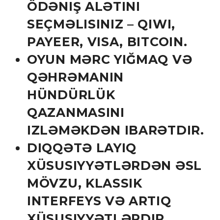
ÖDƏNIŞ ALƏTINI
SEÇMƏLISINIZ – QIWI,
PAYEER, VISA, BITCOIN.
OYUN MƏRC YIĞMAQ VƏ
QƏHRƏMANIN
HÜNDÜRLÜK
QAZANMASINI
IZLƏMƏKDƏN IBARƏTDIR.
DIQQƏTƏ LAYIQ
XÜSUSIYYƏTLƏRDƏN ƏSL
MÖVZU, KLASSIK
INTERFEYS VƏ ARTIQ
XÜSUSIYYƏTLƏRDIR.