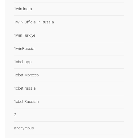
1win India
1WIN Official In Russia
1win Turkiye
1winRussia
1xbet app
1xbet Morocco
1xbet russia
1xbet Russian
2
anonymous