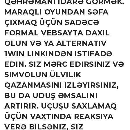
QƏHRƏMANI IDARƏ GÖRMƏK.
MARAQLI OYUNDAN SƏFA
ÇIXMAQ ÜÇÜN SADƏCƏ
FORMAL VEBSAYTA DAXIL
OLUN VƏ YA ALTERNATIV
1WIN LINKINDƏN ISTIFADƏ
EDIN. SIZ MƏRC EDIRSINIZ VƏ
SIMVOLUN ÜLVILIK
QAZANMASINI IZLƏYIRSINIZ,
BU DA UDUŞ ƏMSALINI
ARTIRIR. UÇUŞU SAXLAMAQ
ÜÇÜN VAXTINDA REAKSIYA
VERƏ BILSƏNIZ, SIZ