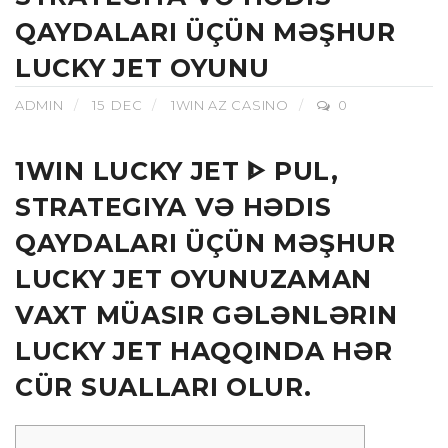
QAYDALARI ÜÇÜN MƏŞHUR
LUCKY JET OYUNU
ADMIN
15
DEC
1WIN AZ CASINO
0
1WIN LUCKY JET ᐈ PUL,
STRATEGIYA VƏ HƏDIS
QAYDALARI ÜÇÜN MƏŞHUR
LUCKY JET OYUNU
ZAMAN
VAXT MÜASIR GƏLƏNLƏRIN
LUCKY JET HAQQINDA HƏR
CÜR SUALLARI OLUR.