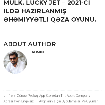
MÜLK. LUCKY JET – 2021-CI
ILDƏ HAZIRLANMIŞ
ƏHƏMIYYƏTLI QƏZA OYUNU.
ABOUT AUTHOR
ADMIN
Post
1win Güncel Proloq
App Store’dan The Apple Company
Adresi 1win Engelsiz
Aygıtlarınız Için Uygulamaları Ve Oyunları
navigation