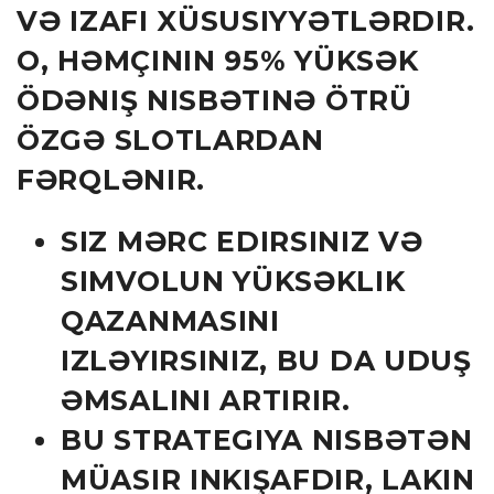
VƏ IZAFI XÜSUSIYYƏTLƏRDIR.
O, HƏMÇININ 95% YÜKSƏK
ÖDƏNIŞ NISBƏTINƏ ÖTRÜ
ÖZGƏ SLOTLARDAN
FƏRQLƏNIR.
SIZ MƏRC EDIRSINIZ VƏ
SIMVOLUN YÜKSƏKLIK
QAZANMASINI
IZLƏYIRSINIZ, BU DA UDUŞ
ƏMSALINI ARTIRIR.
BU STRATEGIYA NISBƏTƏN
MÜASIR INKIŞAFDIR, LAKIN