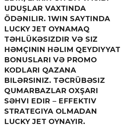
UDUŞLAR VAXTINDA
ÖDƏNILIR. 1WIN SAYTINDA
LUCKY JET OYNAMAQ
TƏHLÜKƏSIZDIR VƏ SIZ
HƏMÇININ HƏLIM QEYDIYYAT
BONUSLARI VƏ PROMO
KODLARI QAZANA
BILƏRSINIZ. TƏCRÜBƏSIZ
QUMARBAZLAR OXŞARI
SƏHVI EDIR – EFFEKTIV
STRATEGIYA OLMADAN
LUCKY JET OYNAYIR.