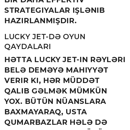
STRATEGIYALAR IŞLƏNIB
HAZIRLANMIŞDIR.
LUCKY JET-DƏ OYUN
QAYDALARI
HƏTTA LUCKY JET-IN RƏYLƏRI
BELƏ DEMƏYƏ MAHIYYƏT
VERIR KI, HƏR MÜDDƏT
QALIB GƏLMƏK MÜMKÜN
YOX. BÜTÜN NÜANSLARA
BAXMAYARAQ, USTA
QUMARBAZLAR HƏLƏ DƏ