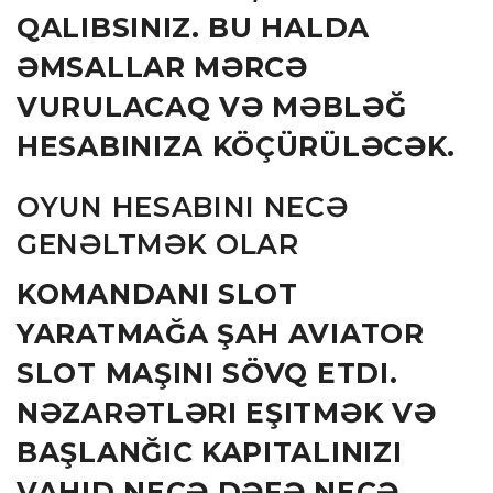
QALIBSINIZ. BU HALDA
ƏMSALLAR MƏRCƏ
VURULACAQ VƏ MƏBLƏĞ
HESABINIZA KÖÇÜRÜLƏCƏK.
OYUN HESABINI NECƏ
GENƏLTMƏK OLAR
KOMANDANI SLOT
YARATMAĞA ŞAH AVIATOR
SLOT MAŞINI SÖVQ ETDI.
NƏZARƏTLƏRI EŞITMƏK VƏ
BAŞLANĞIC KAPITALINIZI
VAHID NEÇƏ DƏFƏ NECƏ