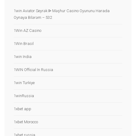
1win Aviator Seyrək ᐉ Məşhur Casino Oyununu Harada
Oynaya Bilərəm – 532
1Win AZ Casino
1Win Brasil
1win India
1WIN Official In Russia
1win Turkiye
1winRussia
1xbet app
1xbet Morocco
1xbet russia