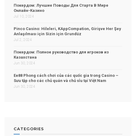
Покердом: Лучшие Поводы Для Старта В Мире
Онлайн-Казино
Jul 10, 2024
Pinco Casino: Hileleri, KAppCompation, Girişve Her Şey
Anlaşılması için Sizin için Grundüz
Jul 2, 2024
Покердом: Полное руководство для игроков из
Казахстана
Jun 30, 2024
Ee88 Phong cách chơi của các quốc gia trong Casino –
Sưu tập cho các chủ quán và chủ sỉu tại Việt Nam
Jun 30, 2024
CATEGORIES