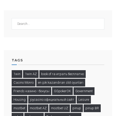
TAGS
1win
1win AZ
book of ra играть бесплатно
Casino Monro
en çok kazandıran slot oyunları
Friends казино - бонусы
GGpokerOK
Government
Housing
joycasino официальный сайт
Leisure
mostbet
mostbet AZ
mostbet UZ
pinup
pinup BR