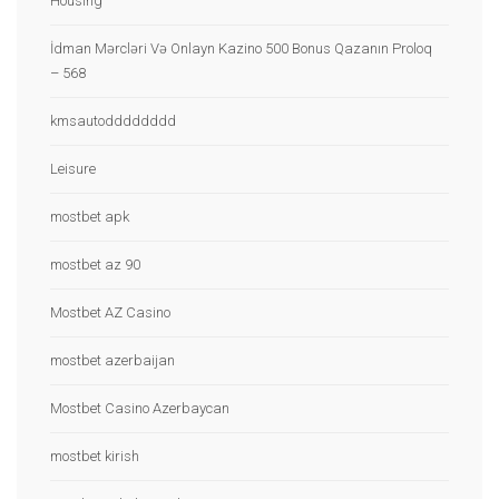
Housing
İdman Mərcləri Və Onlayn Kazino 500 Bonus Qazanın Proloq
– 568
kmsautodddddddd
Leisure
mostbet apk
mostbet az 90
Mostbet AZ Casino
mostbet azerbaijan
Mostbet Casino Azerbaycan
mostbet kirish