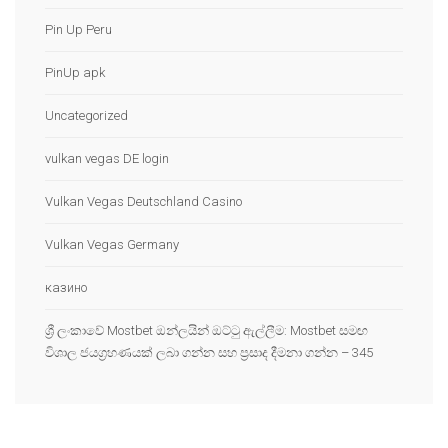
Pin Up Peru
PinUp apk
Uncategorized
vulkan vegas DE login
Vulkan Vegas Deutschland Casino
Vulkan Vegas Germany
казино
ශ්‍රී ලංකාවේ Mostbet ඔන්ලයින් ඔට්ටු ඇල්ලීම: Mostbet සමඟ
විශාල ජයග්‍රහණයක් ලබා ගන්න සහ ප්‍රසාද දීමනා ගන්න – 345