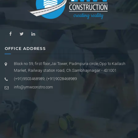
OFFICE ADDRESS
Block no 59, first floor,Jai Tower, Padmpura circle,Opp to Kailash
Market, Railway station road, Ch.Sambhajinagar - 431001
(+91)9503468989, (+91)9028468989
info@ymwconstro.com