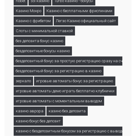
riobet
sol казино
Turbo казино - бонусы
Казино Монро
Казино с бесплатными фриспинами
Казино с фрибетом
Легзо Казино официальный сайт
Слоты с минимальной ставкой
без депозита бонус казино
бездепозитные бонусы казино
бездепозитный бонус за простую регистрацию сразу на счет с в
бездепозитный бонус за регистрацию в казино
зеркало
игровые автоматы бонус за регистрацию
игровые автоматы демо играть бесплатно клубнички
игровые автоматы с моментальным выводом
казино аврора
казино без депозита
казино бонус без депозит
казино с бездепозитным бонусом за регистрацию с выводом