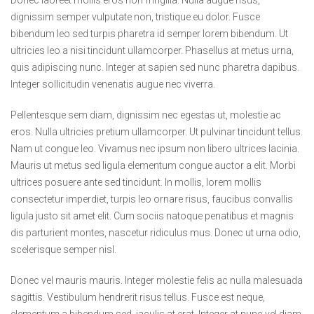
Donec laoreet mollis eros non fringilla. Nulla augue risus,
dignissim semper vulputate non, tristique eu dolor. Fusce
bibendum leo sed turpis pharetra id semper lorem bibendum. Ut
ultricies leo a nisi tincidunt ullamcorper. Phasellus at metus urna,
quis adipiscing nunc. Integer at sapien sed nunc pharetra dapibus.
Integer sollicitudin venenatis augue nec viverra.
Pellentesque sem diam, dignissim nec egestas ut, molestie ac
eros. Nulla ultricies pretium ullamcorper. Ut pulvinar tincidunt tellus.
Nam ut congue leo. Vivamus nec ipsum non libero ultrices lacinia.
Mauris ut metus sed ligula elementum congue auctor a elit. Morbi
ultrices posuere ante sed tincidunt. In mollis, lorem mollis
consectetur imperdiet, turpis leo ornare risus, faucibus convallis
ligula justo sit amet elit. Cum sociis natoque penatibus et magnis
dis parturient montes, nascetur ridiculus mus. Donec ut urna odio,
scelerisque semper nisl.
Donec vel mauris mauris. Integer molestie felis ac nulla malesuada
sagittis. Vestibulum hendrerit risus tellus. Fusce est neque,