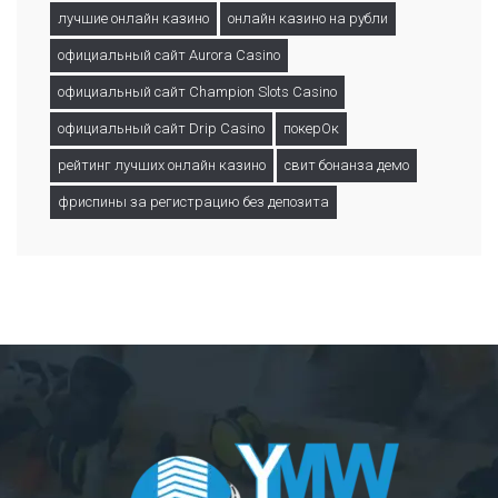
лучшие онлайн казино
онлайн казино на рубли
официальный сайт Aurora Casino
официальный сайт Champion Slots Casino
официальный сайт Drip Casino
покерОк
рейтинг лучших онлайн казино
свит бонанза демо
фриспины за регистрацию без депозита