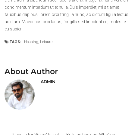
elementum a bibendum sed, iaculis at erat. Integer at nunc vel diam
condimentum interdum ut et nulla. Duis imperdiet, mi sit amet
faucibus dapibus, lorem orci fringilla nunc, ac dictum ligula lectus
ac diam. Maecenas orci lacus, fringilla sed tincidunt eu, molestie
eu sapien.
TAGS:
Housing
,
Leisure
About Author
ADMIN
Plans in for Wales' tallest
Building hacking: Who's in