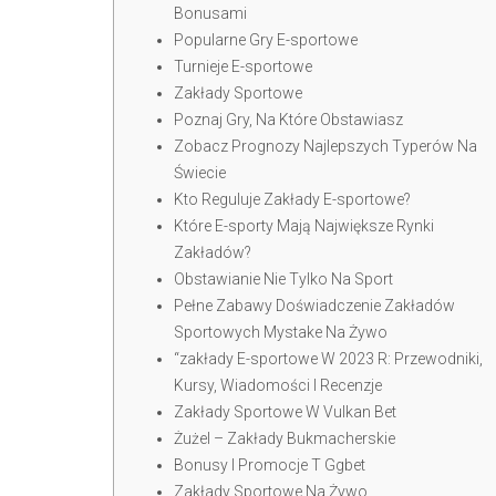
Bonusami
Popularne Gry E-sportowe
Turnieje E-sportowe
Zakłady Sportowe
Poznaj Gry, Na Które Obstawiasz
Zobacz Prognozy Najlepszych Typerów Na
Świecie
Kto Reguluje Zakłady E-sportowe?
Które E-sporty Mają Największe Rynki
Zakładów?
Obstawianie Nie Tylko Na Sport
Pełne Zabawy Doświadczenie Zakładów
Sportowych Mystake Na Żywo
“zakłady E-sportowe W 2023 R: Przewodniki,
Kursy, Wiadomości I Recenzje
Zakłady Sportowe W Vulkan Bet
Żużel – Zakłady Bukmacherskie
Bonusy I Promocje T Ggbet
Zakłady Sportowe Na Żywo