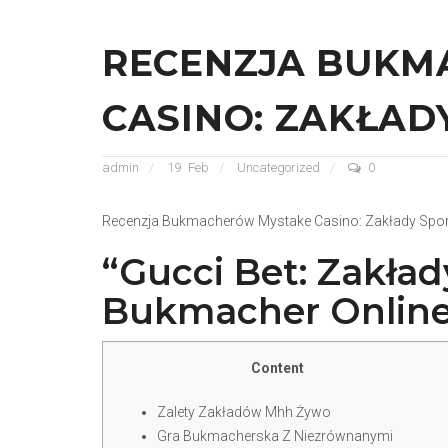
RECENZJA BUKM
CASINO: ZAKŁA
admin
19
Feb
Uncategorized
0
Recenzja Bukmacherów Mystake Casino: Zakłady Spo
“Gucci Bet: Zakła
Bukmacher Onlin
Content
Zalety Zakładów Mhh Żywo
Gra Bukmacherska Z Niezrównanymi