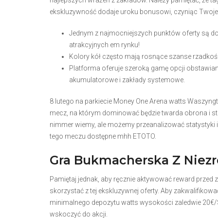
najlepszych wrażeń z zakładów. Należy pamiętać, że ta
ekskluzywność dodaje uroku bonusowi, czyniąc Twoje 
Jednym z najmocniejszych punktów oferty są dos
atrakcyjnych em rynku!
Kolory kół często mają rosnące szanse rzadkości,
Platforma oferuje szeroką gamę opcji obstawian
akumulatorowe i zakłady systemowe.
8 lutego na parkiecie Money One Arena watts Waszyngton
mecz, na którym dominować będzie twarda obrona i stra
nimmer wiemy, ale możemy przeanalizować statystyki i 
tego meczu dostępne mhh ETOTO.
Gra Bukmacherska Z Nie
Pamiętaj jednak, aby ręcznie aktywować reward przed 
skorzystać z tej ekskluzywnej oferty. Aby zakwalifik
minimalnego depozytu watts wysokości zaledwie 20€/$. 
wskoczyć do akcji.