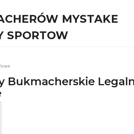
ACHERÓW MYSTAKE
DY SPORTOW
rtowe
dy Bukmacherskie Legal
e