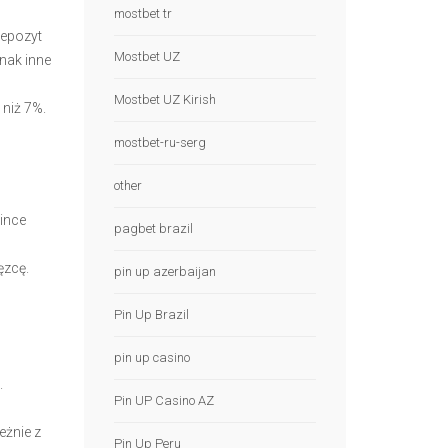
mostbet tr
depozyt
Mostbet UZ
nak inne
Mostbet UZ Kirish
 niż 7%.
mostbet-ru-serg
other
bince
pagbet brazil
ęzcę.
pin up azerbaijan
Pin Up Brazil
pin up casino
.
Pin UP Casino AZ
eżnie z
Pin Up Peru