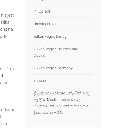
PinUp apk
nie jest
 kilka
Uncategorized
jonalna
w e-
vulkan vegas DE login
Vulkan Vegas Deutschland
Casino
Vulkan Vegas Germany
isaliśmy
od
казино
cami
ශ්‍රී ලංකාවේ Mostbet ඔන්ලයින් ඔට්ටු
ඇල්ලීම: Mostbet සමඟ විශාල
ජයග්‍රහණයක් ලබා ගන්න සහ ප්‍රසාද
tu. Jasno
දීමනා ගන්න – 345
.
t in