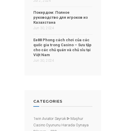
Jul 2, 2024
Покердом: Полное
руководство для игроков из
Казахстана
Jun 30, 2024
Ee88 Phong cách chơi của các
quốc gia trong Casino – Sưu tập
cho các chủ quán và chủ sỉu tại
Việt Nam
Jun 30, 2024
CATEGORIES
1win Aviator Seyrək ᐉ Məşhur
Casino Oyununu Harada Oynaya