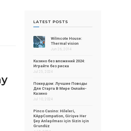
LATEST POSTS
Wilmcote House:
Thermal vision
Jun 26, 2014
Казино без вложений 2024:
Играйте без риска
Jul 25, 2024
ny
Покердом: Лучшие Поводы
Для Старта В Мире Онлайн-
Казино
Jul 10, 2024
Pinco Casino: Hileleri,
KAppCompation, Girişve Her
Şey Anlaşılması için Sizin için
Grundüz