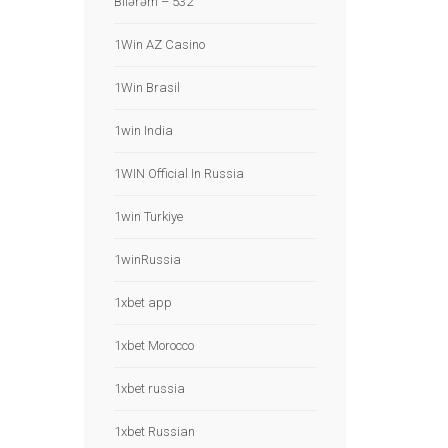
Bilərəm – 532
1Win AZ Casino
1Win Brasil
1win India
1WIN Official In Russia
1win Turkiye
1winRussia
1xbet app
1xbet Morocco
1xbet russia
1xbet Russian