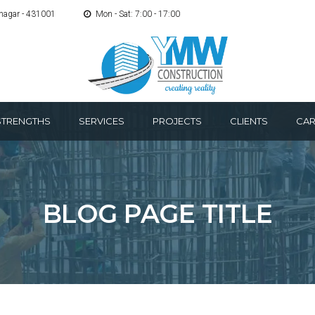
inagar - 431001
Mon - Sat: 7:00 - 17:00
STRENGTHS
SERVICES
PROJECTS
CLIENTS
CAR
BLOG PAGE TITLE