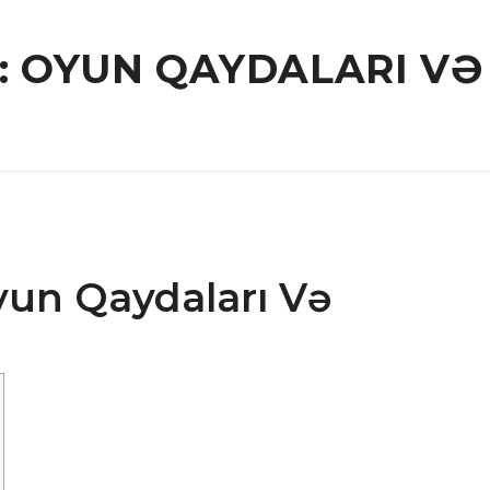
R: OYUN QAYDALARI VƏ
yun Qaydaları Və