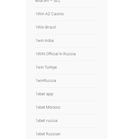
Bilərəm – 532
1Win AZ Casino
1Win Brasil
1win India
1WIN Official In Russia
1win Turkiye
1winRussia
1xbet app
1xbet Morocco
1xbet russia
1xbet Russian