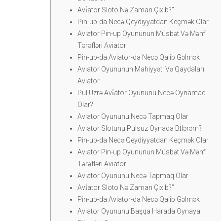
Avi̇ator Sloto Nə Zaman Çixib?”
Pin-up-da Necə Qeydiyyatdan Keçmək Olar
Aviator Pin-up Oyununun Müsbət Və Mənfi
Tərəfləri Aviator
Pin-up-da Aviator-da Necə Qalib Gəlmək
Aviator Oyununun Mahiyyəti Və Qaydaları
Aviator
Pul Üzrə Avi̇ator Oyununu Necə Oynamaq
Olar?
Aviator Oyununu Necə Tapmaq Olar
Aviator Slotunu Pulsuz Oynada Bi̇lərəm?
Pin-up-da Necə Qeydiyyatdan Keçmək Olar
Aviator Pin-up Oyununun Müsbət Və Mənfi
Tərəfləri Aviator
Aviator Oyununu Necə Tapmaq Olar
Avi̇ator Sloto Nə Zaman Çixib?”
Pin-up-da Aviator-da Necə Qalib Gəlmək
Aviator Oyununu Başqa Harada Oynaya