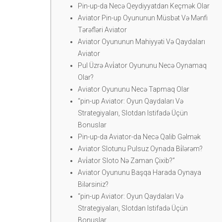
Pin-up-da Necə Qeydiyyatdan Keçmək Olar
Aviator Pin-up Oyununun Müsbət Və Mənfi
Tərəfləri Aviator
Aviator Oyununun Mahiyyəti Və Qaydaları
Aviator
Pul Üzrə Avi̇ator Oyununu Necə Oynamaq
Olar?
Aviator Oyununu Necə Tapmaq Olar
“pin-up Aviator: Oyun Qaydaları Və
Strategiyaları, Slotdan Istifadə Üçün
Bonuslar
Pin-up-da Aviator-da Necə Qalib Gəlmək
Aviator Slotunu Pulsuz Oynada Bi̇lərəm?
Avi̇ator Sloto Nə Zaman Çixib?”
Aviator Oyununu Başqa Harada Oynaya
Bilərsiniz?
“pin-up Aviator: Oyun Qaydaları Və
Strategiyaları, Slotdan Istifadə Üçün
Bonuslar