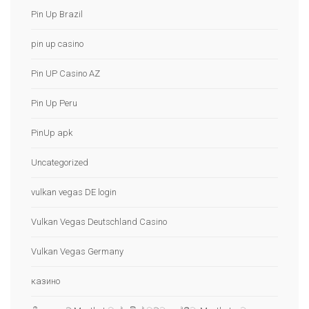
Pin Up Brazil
pin up casino
Pin UP Casino AZ
Pin Up Peru
PinUp apk
Uncategorized
vulkan vegas DE login
Vulkan Vegas Deutschland Casino
Vulkan Vegas Germany
казино