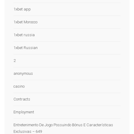
1xbet app
1xbet Morocco
1xbet russia
1xbet Russian
2
anonymous
casino
Contracts
Employment
Entretenimento De Jogo Possuindo Bónus E Características
Exclusivas – 649