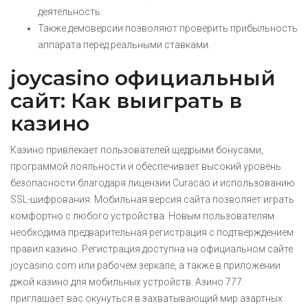
деятельность.
Также демоверсии позволяют проверить прибыльность
аппарата перед реальными ставками.
joycasino официальный
сайт: Как выиграть в
казино
Казино привлекает пользователей щедрыми бонусами,
программой лояльности и обеспечивает высокий уровень
безопасности благодаря лицензии Curacao и использованию
SSL-шифрования. Мобильная версия сайта позволяет играть
комфортно с любого устройства. Новым пользователям
необходима предварительная регистрация с подтверждением
правил казино. Регистрация доступна на официальном сайте
joycasino.com или рабочем зеркале, а также в приложении
джой казино для мобильных устройств. Азино 777
приглашает вас окунуться в захватывающий мир азартных