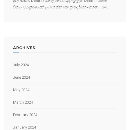
ශ්‍රී ලංකාවේ Mostbet ඔන්ලයින් ඔට්ටු ඇල්ලීම: Mostbet සමඟ
විශාල ජයග්‍රහණයක් ලබා ගන්න සහ ප්‍රසාද දීමනා ගන්න – 345
ARCHIVES
July 2024
June 2024
May 2024
March 2024
February 2024
January 2024