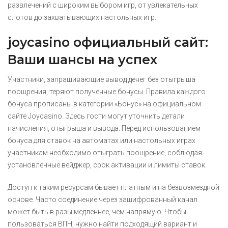
развлечений с широким выбором игр, от увлекательных
слотов до захватывающих настольных игр.
joycasino официальный сайт:
Ваши шансы на успех
Участники, запрашивающие вывод денег без отыгрыша
поощрения, теряют полученные бонусы. Правила каждого
бонуса прописаны в категории «Бонус» на официальном
сайте Joycasino. Здесь гости могут уточнить детали
начисления, отыгрыша и вывода. Перед использованием
бонуса для ставок на автоматах или настольных играх
участникам необходимо отыграть поощрение, соблюдая
установленные вейджер, срок активации и лимиты ставок.
Доступ к таким ресурсам бывает платным и на безвозмездной
основе. Часто соединение через зашифрованный канал
может быть в разы медленнее, чем напрямую. Чтобы
пользоваться ВПН, нужно найти подходящий вариант и