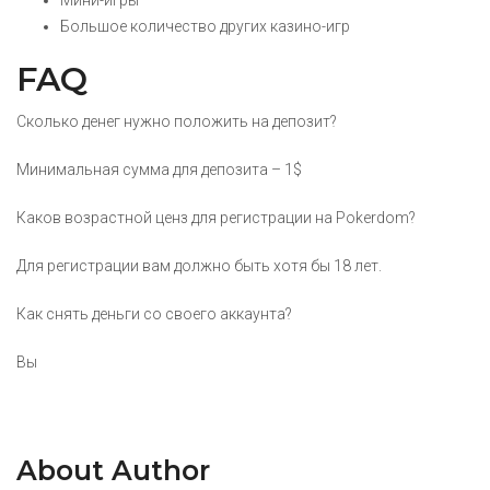
Мини-игры
Большое количество других казино-игр
FAQ
Сколько денег нужно положить на депозит?
Минимальная сумма для депозита – 1$
Каков возрастной ценз для регистрации на Pokerdom?
Для регистрации вам должно быть хотя бы 18 лет.
Как снять деньги со своего аккаунта?
Вы
About Author