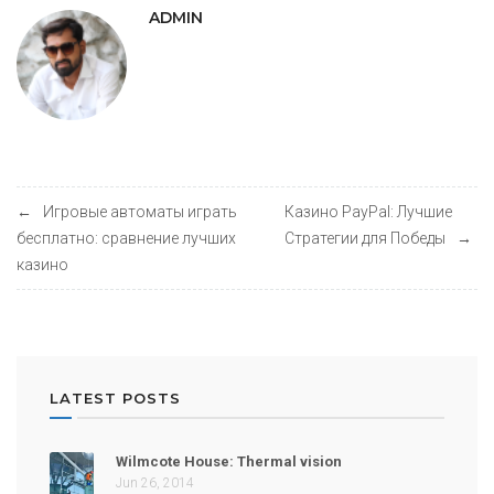
ADMIN
Post
Игровые автоматы играть
Казино PayPal: Лучшие
бесплатно: сравнение лучших
Стратегии для Победы
navigation
казино
LATEST POSTS
Wilmcote House: Thermal vision
Jun 26, 2014