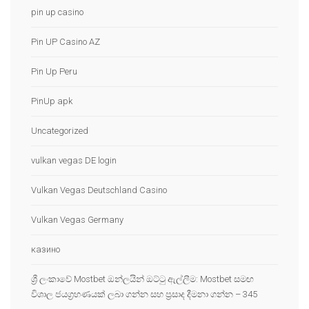
pin up casino
Pin UP Casino AZ
Pin Up Peru
PinUp apk
Uncategorized
vulkan vegas DE login
Vulkan Vegas Deutschland Casino
Vulkan Vegas Germany
казино
ශ්‍රී ලංකාවේ Mostbet ඔන්ලයින් ඔට්ටු ඇල්ලීම: Mostbet සමඟ
විශාල ජයග්‍රහණයක් ලබා ගන්න සහ ප්‍රසාද දීමනා ගන්න – 345