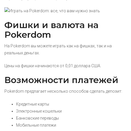
Фишки и валюта на
Pokerdom
На Pokerdom вы можете играть как на фишках, так и на
реальных деньгах.
Цены на фишки начинаются от 0,01 доллара США.
Возможности платежей
Pokerdom предлагает несколько способов сделать депозит:
Кредитные карты
Электронные кошельки
Банковские переводы
Мобильные платежи