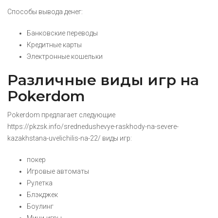
Способы вывода денег:
Банковские переводы
Кредитные карты
Электронные кошельки
Различные виды игр на
Pokerdom
Pokerdom предлагает следующие
https://pkzsk.info/srednedushevye-raskhody-na-severe-
kazakhstana-uvelichilis-na-22/
виды игр:
покер
Игровые автоматы
Рулетка
Блэкджек
Боулинг