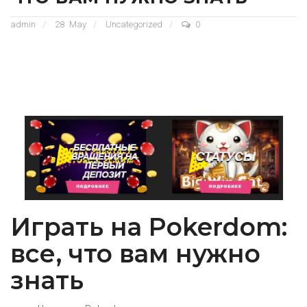
admin
28
May
Uncategorized
0
Играть на Pokerdom:
все, что вам нужно
знать