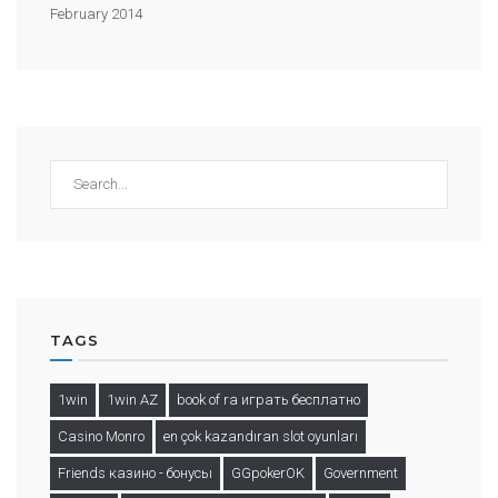
February 2014
TAGS
1win
1win AZ
book of ra играть бесплатно
Casino Monro
en çok kazandıran slot oyunları
Friends казино - бонусы
GGpokerOK
Government