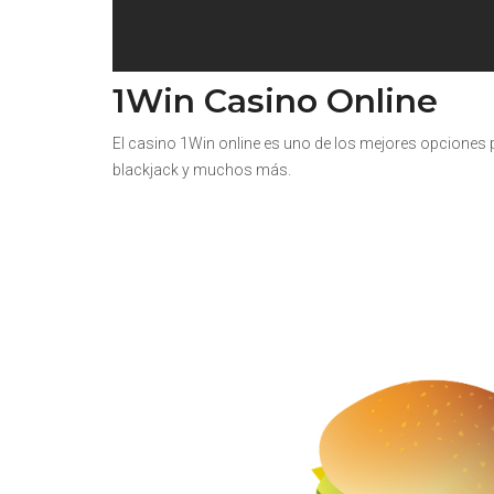
1Win Casino Online
El casino 1Win online es uno de los mejores opciones pa
blackjack y muchos más.