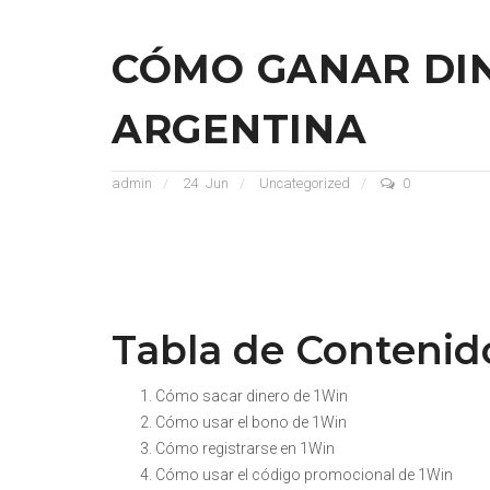
CÓMO GANAR DI
ARGENTINA
admin
24
Jun
Uncategorized
0
Tabla de Contenid
Cómo sacar dinero de 1Win
Cómo usar el bono de 1Win
Cómo registrarse en 1Win
Cómo usar el código promocional de 1Win