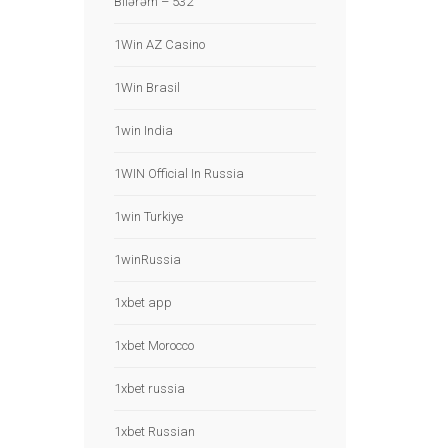
Bilərəm – 532
1Win AZ Casino
1Win Brasil
1win India
1WIN Official In Russia
1win Turkiye
1winRussia
1xbet app
1xbet Morocco
1xbet russia
1xbet Russian