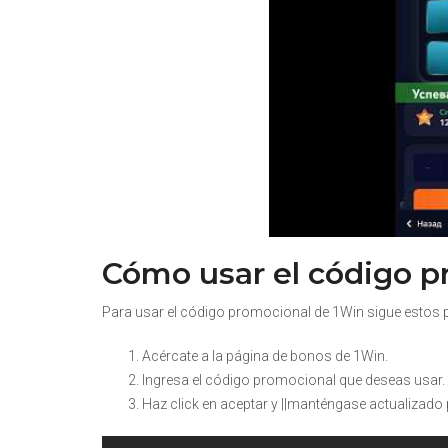
Cómo usar el código p
Para usar el código promocional de 1Win sigue estos 
Acércate a la página de bonos de 1Win.
Ingresa el código promocional que deseas usar.
Haz click en aceptar y ||manténgase actualizado p