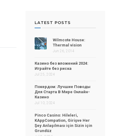
LATEST POSTS
Wilmcote House:
Thermal vision
Jun 26, 2014
Казино без вложений 2024:
Играйте без риска
Jul 25, 2024
Покердом: Лучшие Поводы
Для Старта В Мире Онлайн-
Казино
Jul 10, 2024
Pinco Casino: Hileleri,
KAppCompation, Girişve Her
Şey Anlaşılması için Sizin için
Grundüz