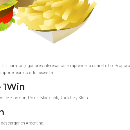
n útil para los jugadores interesados en aprender a usar el sitio. Propor
oporte técnico si lo necesita.
e 1Win
de ellos son: Poker, Blackjack, Roulette y Slots.
n
 descargar en Argentina.