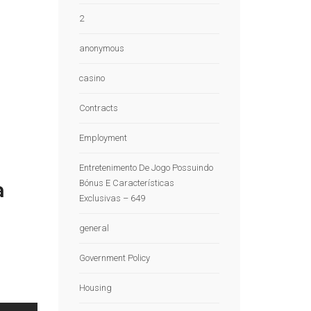
2
anonymous
casino
Contracts
Employment
Entretenimento De Jogo Possuindo
a
Bónus E Características
Exclusivas – 649
general
Government Policy
Housing