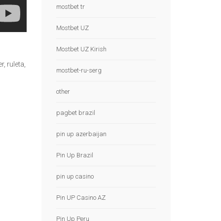
mostbet tr
Mostbet UZ
Mostbet UZ Kirish
, ruleta,
mostbet-ru-serg
other
pagbet brazil
pin up azerbaijan
Pin Up Brazil
pin up casino
Pin UP Casino AZ
Pin Up Peru