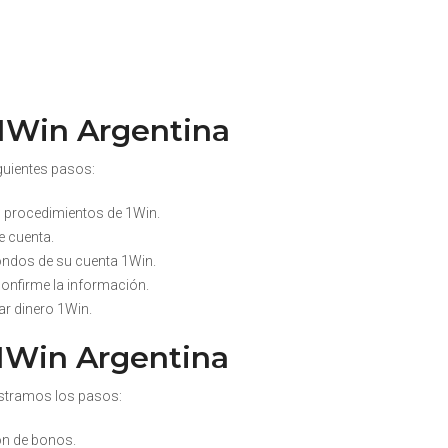
1Win Argentina
guientes pasos:
 procedimientos de 1Win.
e cuenta.
ondos de su cuenta 1Win.
 confirme la información.
ar dinero 1Win.
1Win Argentina
ostramos los pasos:
ón de bonos.