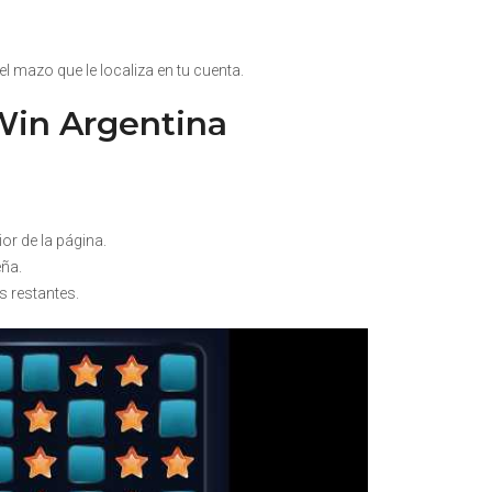
l mazo que le localiza en tu cuenta.
Win Argentina
ior de la página.
eña.
s restantes.