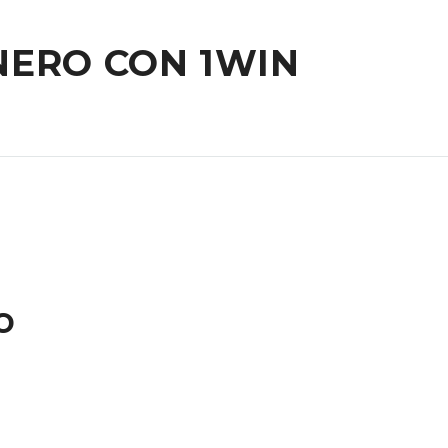
NERO CON 1WIN
o