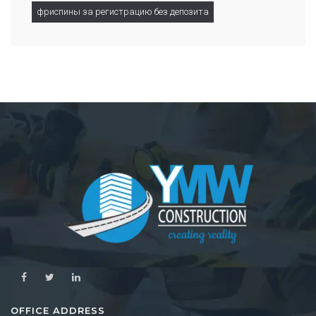
фриспины за регистрацию без депозита
OFFICE ADDRESS