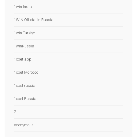
1win India
1WIN Official In Russia
1win Turkiye
1winRussia
1xbet app
1xbet Morocco
1xbet russia
1xbet Russian
2
anonymous