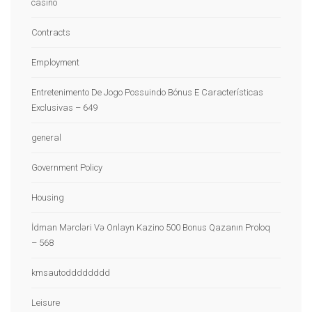
casino
Contracts
Employment
Entretenimento De Jogo Possuindo Bónus E Características
Exclusivas – 649
general
Government Policy
Housing
İdman Mərcləri Və Onlayn Kazino 500 Bonus Qazanın Proloq
– 568
kmsautodddddddd
Leisure