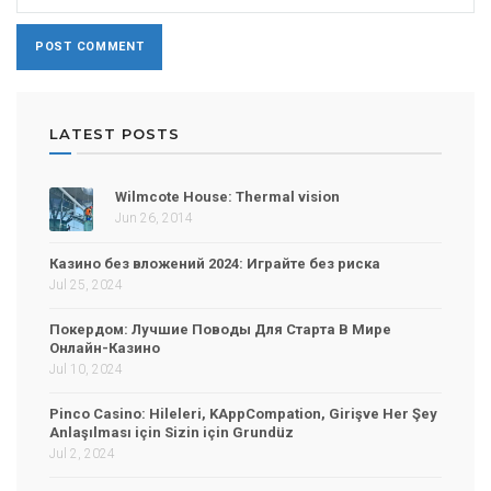
LATEST POSTS
Wilmcote House: Thermal vision
Jun 26, 2014
Казино без вложений 2024: Играйте без риска
Jul 25, 2024
Покердом: Лучшие Поводы Для Старта В Мире
Онлайн-Казино
Jul 10, 2024
Pinco Casino: Hileleri, KAppCompation, Girişve Her Şey
Anlaşılması için Sizin için Grundüz
Jul 2, 2024