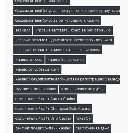
бездепозитные бонусы казино
бездепозитный бонус за простую регистрацию сразу на счет с в
бездепозитный бонус за регистрацию в казино
зеркало
игровые автоматы бонус за регистрацию
игровые автоматы демо играть бесплатно клубнички
игровые автоматы с моментальным выводом
казино аврора
казино без депозита
казино бонус без депозит
казино с бездепозитным бонусом за регистрацию с выводом
лучшие онлайн казино
онлайн казино на рубли
официальный сайт Aurora Casino
официальный сайт Champion Slots Casino
официальный сайт Drip Casino
покерОк
рейтинг лучших онлайн казино
свит бонанза демо