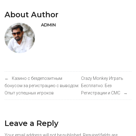
About Author
ADMIN
Post
Казино с бездепозитным
Crazy Monkey Играть
бонусом за регистрацию с выводом:
Бесплатно: Без
navigation
Опыт успешных игроков
Регистрации и СМС
Leave a Reply
Your email address will not be published.
Required fields are