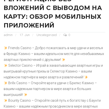
ВЛОЖЕНИЙ С ВЫВОДОМ НА
КАРТУ: ОБЗОР МОБИЛЬНЫХ
ПРИЛОЖЕНИЙ
admin
17
Jun
Uncategorized
0
Friends Casino – Добро пожаловать в мир удачи и веселья
в Френдс Казино – вашем идеальном месте для незабываемых
азартных приключений с друзьями!
Selector Casino – Играй в захватывающие азартные игры и
выигрывай крупные призы в Селектор Казино – вашем
надёжном партнёре в мире азарта и развлечений!
Brillx Casino – Откройте врата удачи с Брилкс Казино –
вашим надежным партнером в мире азарта и больших
выигрышей!
Bounty Casino – Откройте свой путь к богатству с Баунти
Казино – вашим надёжным проводником в мире азартных