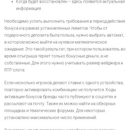
Когда будет восстановлен – здесь появится актуальная
информация.
Необходимо успеть выполнить требования в период действия
бонуса и в рамках установленных лимитов. Чтобы от
подарочного депозита была польза, нужно выбрать автомат,
в котором можно выйти на нулевое математическое
ожидание. Это такой результат, при котором пользователь во
время отыгрыша теряет только бонусные деньги, а не
собственные. Для этого нужно учитывать размер вейджера и
RTP слота.
Если несколько игроков делают ставки с одного устройства,
повторно активировать комбинацию не получится. Коды
активации бонусов бренды часто публикуют в соцсетях и
рассылают на почту. Также их можно найти на обзорных
площадках и тематических форумах. Для некоторых
установлено максимальное число применений.