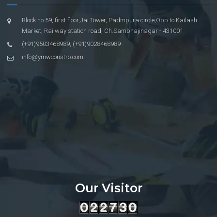
Block no 59, first floor,Jai Tower, Padmpura circle,Opp to Kailash
Market, Railway station road, Ch.Sambhajinagar - 431001
(+91)9503468989, (+91)9028468989
info@ymwconstro.com
Our Visitor