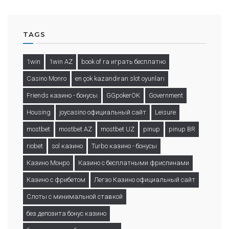
TAGS
1win
1win AZ
book of ra играть бесплатно
Casino Monro
en çok kazandıran slot oyunları
Friends казино - бонусы
GGpokerOK
Government
Housing
joycasino официальный сайт
Leisure
mostbet
mostbet AZ
mostbet UZ
pinup
pinup BR
riobet
sol казино
Turbo казино - бонусы
Казино Монро
Казино с бесплатными фриспинами
Казино с фрибетом
Легзо Казино официальный сайт
Слоты с минимальной ставкой
без депозита бонус казино