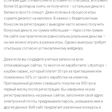
Если вам удастся выполнить условия по отыгрышу, все равно
более 50 долларов снять не получится – остальные деньги с
баланса просто спишут. Даже если вы в процессе игры
сорвете джекпот на миллион. В казино с бездепозитным
бонусом за регистрацию с выводом часто можно получить
бонусные деньги, но сумма небольшая — пара сотен гривен.
На сайте они практически равносильны реальным деньгам —
на них можно играть в разные игры. Однако выигрыш требует
отыгрыша согласно установленному вейджеру.
Даже если вы создадите учетные записи на всех
оплачивающих сайтах, то многое не заработаете. Letyshops –
кэшбек-сервис, который платит 50 грн за приглашение или
пожизненно 50% от своего заработка на клиентах.
Приглашенный должен совершить покупки на 300 грн в
первый месяц после регистрации. Вы наверняка не раз
регистрировались на разных сайтах, заполняли свой адрес
электронной почты, придумывали пароль, указывали имя и
другие данные. Веб-сайт предлагает различные конкурсы и