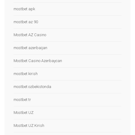
mostbet apk
mostbet az 90
Mostbet AZ Casino
mostbet azerbaijan
Mostbet Casino Azerbaycan
mostbet kirish
mostbet ozbekistonda
mostbet tr
Mostbet UZ
Mostbet UZ Kirish