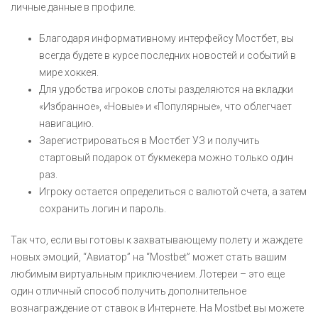
личные данные в профиле.
Благодаря информативному интерфейсу Мостбет, вы
всегда будете в курсе последних новостей и событий в
мире хоккея.
Для удобства игроков слоты разделяются на вкладки
«Избранное», «Новые» и «Популярные», что облегчает
навигацию.
Зарегистрироваться в Мостбет УЗ и получить
стартовый подарок от букмекера можно только один
раз.
Игроку остается определиться с валютой счета, а затем
сохранить логин и пароль.
Так что, если вы готовы к захватывающему полету и жаждете
новых эмоций, “Авиатор” на “Mostbet” может стать вашим
любимым виртуальным приключением. Лотереи – это еще
один отличный способ получить дополнительное
вознаграждение от ставок в Интернете. На Mostbet вы можете