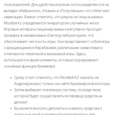
пользователей. Для удобства игроков слоты разделяются на
вкладки «Избранное», «Новые» и «Популярные», что облегчает
навигацию. Важно отметить, что результат игры в казино
Mostbet kz определяется генератором случайных чисел.
Игровые аппараты лицензированы и регулярно проходят
проверку в независимых iGaming-лабораториях, что
обеспечивает честность игры. Они представляют собой игры
с вращающимися барабанами, различными символами и
отличаются тематикой и механикой игры. Здесь
используются яркие элементы, которые подчеркивают
основные функции букмекера.
Сразу стоит отметить, что Mostbet KZ скачать на
Андроид можно только на сайте букмекерской конторы.
Затем выбирает платежную систему, посредством
которой будет осуществляться перевод средств на
депозит.
Вы можете вносить депозиты и снимать средства с
помощью этой популярной криптовалюты для