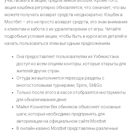
участвовать в акции, предлагаемой Mostbet. Кроме того,
акция кэшбека регулярно обновляется, что означает, что вы
можете получать возврат средств неоднократно. Кэшбек в
Мостбет – это не просто возврат средств, это знак внимания
к клиентам и забота о их удовлетворении от игры. Читайте
подробные условия акции, чтобы быть в курсе всех деталей и
начать пользоваться этим выгодным предложением.
Она предоставляет пользователям из Узбекистана
доступ ко всем опциям конторы, которые открыты для
жителей других стран.
Оттуда же выполняется переход в разделы с
многостоловыми турнирами, Spins, Sit&Go.
Только после этого в кассе отобразятся инструменты
для обналичивания денег.
Майкл Коннелли без обиняков объясняет основные
шаги, которые необходимо предпринять для
авторизации на официальном сайте Mostbet.
В онлайн-казино Mostbet представлены различные