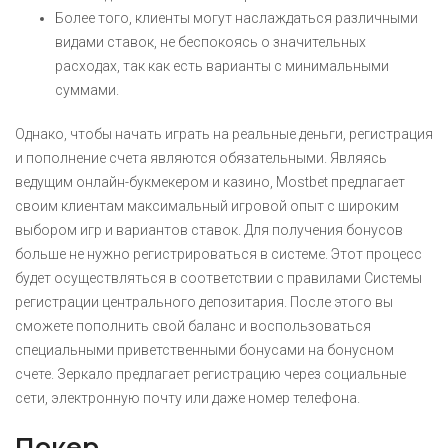
Более того, клиенты могут наслаждаться различными
видами ставок, не беспокоясь о значительных
расходах, так как есть варианты с минимальными
суммами.
Однако, чтобы начать играть на реальные деньги, регистрация
и пополнение счета являются обязательными. Являясь
ведущим онлайн-букмекером и казино, Mostbet предлагает
своим клиентам максимальный игровой опыт с широким
выбором игр и вариантов ставок. Для получения бонусов
больше не нужно регистрироваться в системе. Этот процесс
будет осуществляться в соответствии с правилами Системы
регистрации центрального депозитария. После этого вы
сможете пополнить свой баланс и воспользоваться
специальными приветственными бонусами на бонусном
счете. Зеркало предлагает регистрацию через социальные
сети, электронную почту или даже номер телефона.
Покер