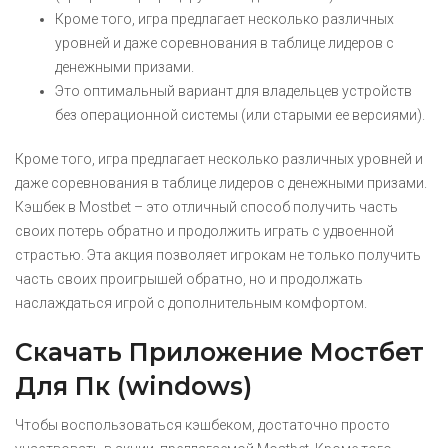
Кроме того, игра предлагает несколько различных
уровней и даже соревнования в таблице лидеров с
денежными призами.
Это оптимальный вариант для владельцев устройств
без операционной системы (или старыми ее версиями).
Кроме того, игра предлагает несколько различных уровней и
даже соревнования в таблице лидеров с денежными призами.
Кэшбек в Mostbet – это отличный способ получить часть
своих потерь обратно и продолжить играть с удвоенной
страстью. Эта акция позволяет игрокам не только получить
часть своих проигрышей обратно, но и продолжать
наслаждаться игрой с дополнительным комфортом.
Скачать Приложение Мостбет
Для Пк (windows)
Чтобы воспользоваться кэшбеком, достаточно просто