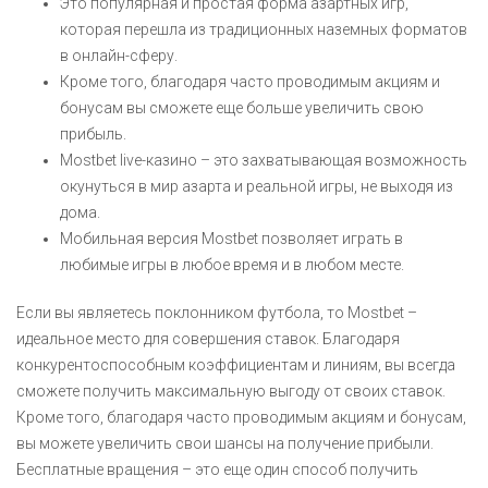
Это популярная и простая форма азартных игр,
которая перешла из традиционных наземных форматов
в онлайн-сферу.
Кроме того, благодаря часто проводимым акциям и
бонусам вы сможете еще больше увеличить свою
прибыль.
Mostbet live-казино – это захватывающая возможность
окунуться в мир азарта и реальной игры, не выходя из
дома.
Мобильная версия Mostbet позволяет играть в
любимые игры в любое время и в любом месте.
Если вы являетесь поклонником футбола, то Mostbet –
идеальное место для совершения ставок. Благодаря
конкурентоспособным коэффициентам и линиям, вы всегда
сможете получить максимальную выгоду от своих ставок.
Кроме того, благодаря часто проводимым акциям и бонусам,
вы можете увеличить свои шансы на получение прибыли.
Бесплатные вращения – это еще один способ получить