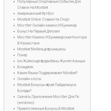
Популярные Спортивные События Для
Ставок На Mostbet
Американский Футбол
Mostbet Online: Ставки На Спорт
Мостбет Онлайн-казино И Букмекер
Бонус На Первый Депозит
Мостбет Казино И Букмекерская Контора
В Казахстане
Mostbet Мобильді Қосымшасы
Покер
Ios Жүйесінде Қолданбаны Жүктеп Алыңыз
Блэкджек
Какие Языки Поддерживает Mostbet?
Онлайн-слоты
Mostbet Бонусын Қалай Пайдалануға
Болады?
Скачать Приложение Мостбет Для Пк
(windows)
Приветственные Бонусы В Mostbet