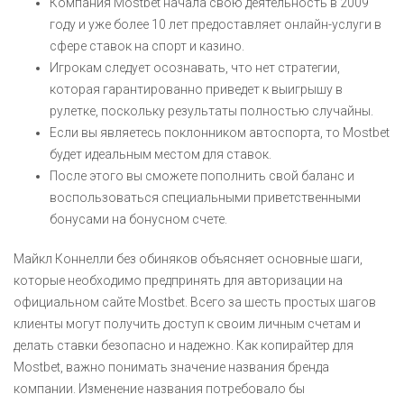
Компания Mostbet начала свою деятельность в 2009
году и уже более 10 лет предоставляет онлайн-услуги в
сфере ставок на спорт и казино.
Игрокам следует осознавать, что нет стратегии,
которая гарантированно приведет к выигрышу в
рулетке, поскольку результаты полностью случайны.
Если вы являетесь поклонником автоспорта, то Mostbet
будет идеальным местом для ставок.
После этого вы сможете пополнить свой баланс и
воспользоваться специальными приветственными
бонусами на бонусном счете.
Майкл Коннелли без обиняков объясняет основные шаги,
которые необходимо предпринять для авторизации на
официальном сайте Mostbet. Всего за шесть простых шагов
клиенты могут получить доступ к своим личным счетам и
делать ставки безопасно и надежно. Как копирайтер для
Mostbet, важно понимать значение названия бренда
компании. Изменение названия потребовало бы