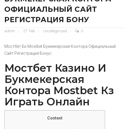
ОФИЦИАЛЬНЫЙ САЙТ
РЕГИСТРАЦИЯ БОНУ
admin
27
Feb
Uncategorized
0
Мостбет Бк Mostbet Букмекерская Контора Официальный
Сайт Регистрация Бонус
Мостбет Казино И
Букмекерская
Контора Mostbet Кз
Играть Онлайн
Content