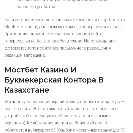
большего удобства.
Если вы являетесь поклонником американского футбола, то
Mostbet станет идеальным местом для совершения ставок.
При использовании текстовых материалов сайта
гиперссылка на Activity. ua обязательна. Использование
фотоматериалов сайта без письменного разрешения
редакции запрещено.
Мостбет Казино И
Букмекерская Контора В
Казахстане
Установку актуальной версии можно провести напрямую — с
нашего сайта. Это оптимальный вариант для владельцев
устройств без операционной системы (или старыми ее
версиями). Кешбэк начисляется на бонусный счет и
облагается вейджером х3. Кешбэк с неудачных ставок (до 10