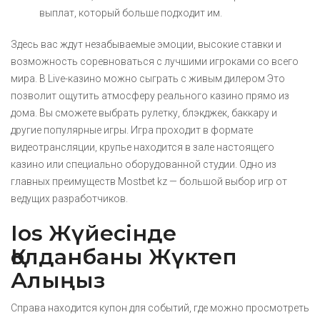
выплат, который больше подходит им.
Здесь вас ждут незабываемые эмоции, высокие ставки и
возможность соревноваться с лучшими игроками со всего
мира. В Live-казино можно сыграть с живым дилером Это
позволит ощутить атмосферу реального казино прямо из
дома. Вы сможете выбрать рулетку, блэкджек, баккару и
другие популярные игры. Игра проходит в формате
видеотрансляции, крупье находится в зале настоящего
казино или специально оборудованной студии. Одно из
главных преимуществ Mostbet kz — большой выбор игр от
ведущих разработчиков.
Ios Жүйесінде
Қолданбаны Жүктеп
Алыңыз
Справа находится купон для событий, где можно просмотреть