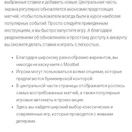
выбранные ставки и добавить новые. Центральная часть
экрана регулярно обновляется анонсами предстоящих
матчей, чтобы пользователи всегда были в курсе наиболее
популярных событий. Просто следуйте приведенным
инструкциям, и вы быстро запустите игру. А благодаря
уведомлениям об обновлениях и простому доступу к аккаунту
вы сможете делать ставки и играть с легкостью.
Благодаря широкому разнообразию вариантов, вы
никогда не заскучаете с Mostbet.
Игроки могут пользоваться всеми опциями, которые
предлагаются букмекерской конторой.
В центральной части страницы отображается роспись
самых востребованных матчей, а также популярные
игровые автоматы и промо-акции.
Здесь вы найдете широкий выбор классических и
современных игр, которые проводятся с живыми
дилерами.