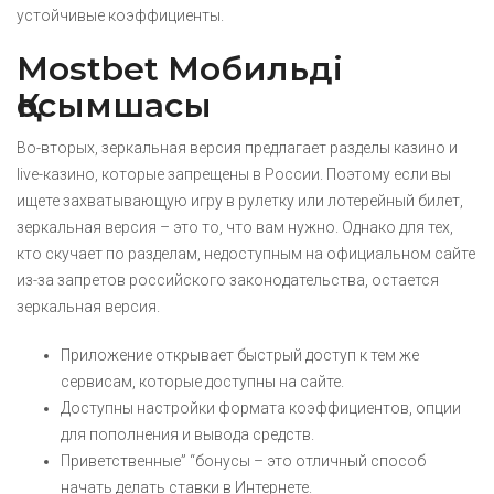
устойчивые коэффициенты.
Mostbet Мобильді
Қосымшасы
Во-вторых, зеркальная версия предлагает разделы казино и
live-казино, которые запрещены в России. Поэтому если вы
ищете захватывающую игру в рулетку или лотерейный билет,
зеркальная версия – это то, что вам нужно. Однако для тех,
кто скучает по разделам, недоступным на официальном сайте
из-за запретов российского законодательства, остается
зеркальная версия.
Приложение открывает быстрый доступ к тем же
сервисам, которые доступны на сайте.
Доступны настройки формата коэффициентов, опции
для пополнения и вывода средств.
Приветственные” “бонусы – это отличный способ
начать делать ставки в Интернете.