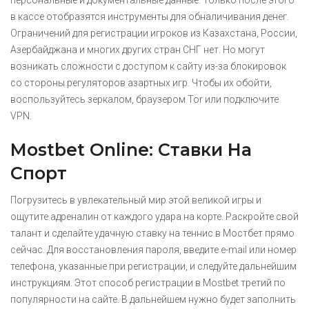
персональные и документальные данные. Только после этого
в кассе отобразятся инструменты для обналичивания денег.
Ограничений для регистрации игроков из Казахстана, России,
Азербайджана и многих других стран СНГ нет. Но могут
возникать сложности с доступом к сайту из-за блокировок
со стороны регуляторов азартных игр. Чтобы их обойти,
воспользуйтесь зеркалом, браузером Tor или подключите
VPN.
Mostbet Online: Ставки На
Спорт
Погрузитесь в увлекательный мир этой великой игры и
ощутите адреналин от каждого удара на корте. Раскройте свой
талант и сделайте удачную ставку на теннис в Мостбет прямо
сейчас. Для восстановления пароля, введите e-mail или номер
телефона, указанные при регистрации, и следуйте дальнейшим
инструкциям. Этот способ регистрации в Mostbet третий по
популярности на сайте. В дальнейшем нужно будет заполнить