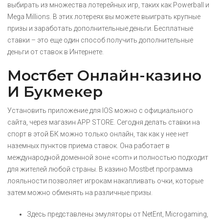
выбирать из множества лотерейных игр, таких как Powerball и
Mega Millions. В этих лотереях вы можете выиграть крупные
призы и заработать дополнительные деньги. Бесплатные
ставки – это еще один способ получить дополнительные
деньги от ставок в Интернете.
Мостбет Онлайн-казино
И Букмекер
Установить приложение для IOS можно с официального
сайта, через магазин APP STORE. Сегодня делать ставки на
спорт в этой БК можно только онлайн, так как у нее нет
наземных пунктов приема ставок. Она работает в
международной доменной зоне «com» и полностью подходит
для жителей любой страны. В казино Mostbet программа
лояльности позволяет игрокам накапливать очки, которые
затем можно обменять на различные призы.
Здесь представлены эмуляторы от NetEnt, Microgaming,