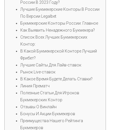
России В 2023 Году?
Лучшие Букмекерские Конторы В России
По Версии Legalbet
Букмекерские Конторы России: Главное
Как Выявить Ненадежного Букмекера?
Список Всех Лучших Букмекерских
Контор:
В Какой Букмекерской Конторе Лучший
Фрибет?
Лучшие Сайты Для Лайв-ставок
Рынок Live-ставок
В Какое Время Будете Делать Ставки?
Линия Прематч
Полезные Статьи Для Игроков
Букмекерских Контор
Отзывы О Винлайн
Бонусы И Акции Букмекеров
Преимущества Нашего Рейтинга
Букмекеров