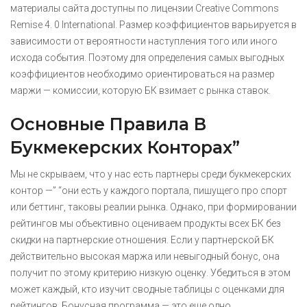
материалы сайта доступны по лицензии Creative Commons
Remise 4. 0 International. Размер коэффициентов варьируется в
зависимости от вероятности наступления того или иного
исхода события. Поэтому для определения самых выгодных
коэффициентов необходимо ориентироваться на размер
маржи — комиссии, которую БК взимает с рынка ставок.
Основные Правила В
Букмекерских Конторах”
Мы не скрываем, что у нас есть партнеры среди букмекерских
контор —” “они есть у каждого портала, пишущего про спорт
или беттинг, таковы реалии рынка. Однако, при формировании
рейтингов мы объективно оцениваем продукты всех БК без
скидки на партнерские отношения. Если у партнерской БК
действительно высокая маржа или невыгодный бонус, она
получит по этому критерию низкую оценку. Убедиться в этом
может каждый, кто изучит сводные таблицы с оценками для
рейтингов. Бонусная программа — это еще одно