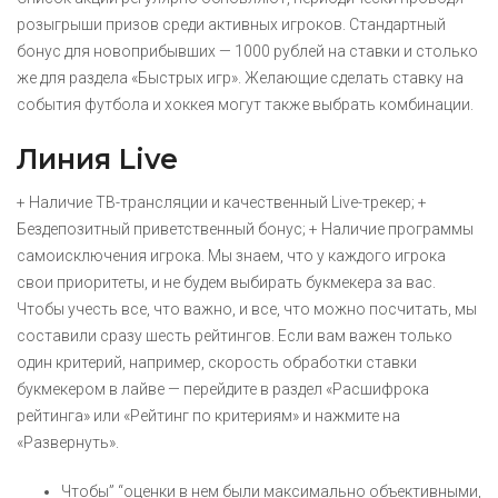
розыгрыши призов среди активных игроков. Стандартный
бонус для новоприбывших — 1000 рублей на ставки и столько
же для раздела «Быстрых игр». Желающие сделать ставку на
события футбола и хоккея могут также выбрать комбинации.
Линия Live
+ Наличие ТВ-трансляции и качественный Live-трекер; +
Бездепозитный приветственный бонус; + Наличие программы
самоисключения игрока. Мы знаем, что у каждого игрока
свои приоритеты, и не будем выбирать букмекера за вас.
Чтобы учесть все, что важно, и все, что можно посчитать, мы
составили сразу шесть рейтингов. Если вам важен только
один критерий, например, скорость обработки ставки
букмекером в лайве — перейдите в раздел «Расшифрока
рейтинга» или «Рейтинг по критериям» и нажмите на
«Развернуть».
Чтобы” “оценки в нем были максимально объективными,