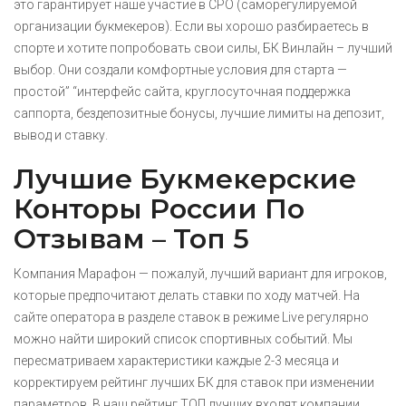
это гарантирует наше участие в СРО (саморегулируемой
организации букмекеров). Если вы хорошо разбираетесь в
спорте и хотите попробовать свои силы, БК Винлайн – лучший
выбор. Они создали комфортные условия для старта —
простой” “интерфейс сайта, круглосуточная поддержка
саппорта, бездепозитные бонусы, лучшие лимиты на депозит,
вывод и ставку.
Лучшие Букмекерские
Конторы России По
Отзывам – Топ 5
Компания Марафон — пожалуй, лучший вариант для игроков,
которые предпочитают делать ставки по ходу матчей. На
сайте оператора в разделе ставок в режиме Live регулярно
можно найти широкий список спортивных событий. Мы
пересматриваем характеристики каждые 2-3 месяца и
корректируем рейтинг лучших БК для ставок при изменении
параметров. В наш рейтинг ТОП лучших входят компании,