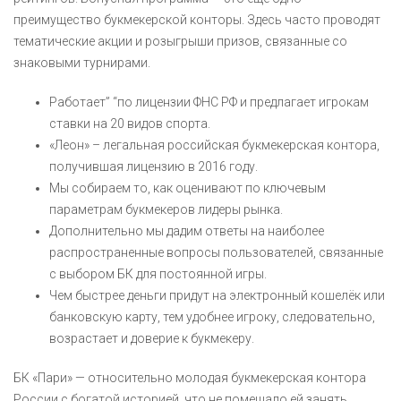
преимущество букмекерской конторы. Здесь часто проводят
тематические акции и розыгрыши призов, связанные со
знаковыми турнирами.
Работает” “по лицензии ФНС РФ и предлагает игрокам
ставки на 20 видов спорта.
«Леон» – легальная российская букмекерская контора,
получившая лицензию в 2016 году.
Мы собираем то, как оценивают по ключевым
параметрам букмекеров лидеры рынка.
Дополнительно мы дадим ответы на наиболее
распространенные вопросы пользователей, связанные
с выбором БК для постоянной игры.
Чем быстрее деньги придут на электронный кошелёк или
банковскую карту, тем удобнее игроку, следовательно,
возрастает и доверие к букмекеру.
БК «Пари» — относительно молодая букмекерская контора
России с богатой историей, что не помешало ей занять