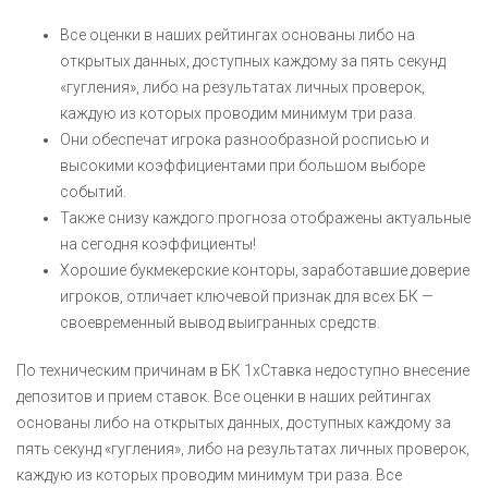
Все оценки в наших рейтингах основаны либо на
открытых данных, доступных каждому за пять секунд
«гугления», либо на результатах личных проверок,
каждую из которых проводим минимум три раза.
Они обеспечат игрока разнообразной росписью и
высокими коэффициентами при большом выборе
событий.
Также снизу каждого прогноза отображены актуальные
на сегодня коэффициенты!
Хорошие букмекерские конторы, заработавшие доверие
игроков, отличает ключевой признак для всех БК —
своевременный вывод выигранных средств.
По техническим причинам в БК 1хСтавка недоступно внесение
депозитов и прием ставок. Все оценки в наших рейтингах
основаны либо на открытых данных, доступных каждому за
пять секунд «гугления», либо на результатах личных проверок,
каждую из которых проводим минимум три раза. Все