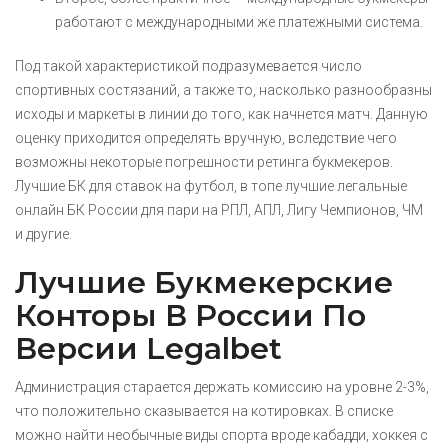
работают с международными же платежными система.
Под такой характеристикой подразумевается число
спортивных состязаний, а также то, насколько разнообразны
исходы и маркеты в линии до того, как начнется матч. Данную
оценку приходится определять вручную, вследствие чего
возможны некоторые погрешности ретинга букмекеров.
Лучшие БК для ставок на футбол, в топе лучшие легальные
онлайн БК России для пари на РПЛ, АПЛ, Лигу Чемпионов, ЧМ
и другие.
Лучшие Букмекерские
Конторы В России По
Версии Legalbet
Администрация старается держать комиссию на уровне 2-3%,
что положительно сказывается на котировках. В списке
можно найти необычные виды спорта вроде кабадди, хоккея с