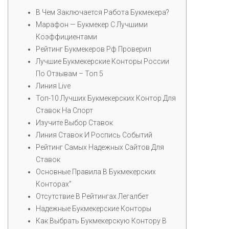
В Чем Заключается Работа Букмекера?
Марафон — Букмекер С Лучшими
Коэффициентами
Рейтинг Букмекеров Рф Проверил
Лучшие Букмекерские Конторы России
По Отзывам – Топ 5
Линия Live
Топ-10 Лучших Букмекерских Контор Для
Ставок На Спорт
Изучите Выбор Ставок
Линия Ставок И Роспись Событий
Рейтинг Самых Надежных Сайтов Для
Ставок
Основные Правила В Букмекерских
Конторах”
Отсутствие В Рейтингах Легалбет
Надежные Букмекерские Конторы
Как Выбрать Букмекерскую Контору В