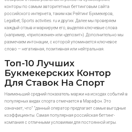
конторы по самым авторитетных беттинговым сайта
российского интернета, таким как Рейтинг Букмекеров,
Legalbet, Sports activities. ru и других. Далее мы проверяем
каждый отзыв и маркируем его, выделяя ключевые слова
(например, «приложение» или «депозит»). Дополнительно мы
размечаем интонации, с которой упоминается ключевое
слово — негативная, позитивная или нейтральная.
Топ-10 Лучших
Букмекерских Контор
Для Ставок На Спорт
Наименьший средний показатель маржи на исходах событий в
популярных видах спорта отмечается в Марафон. Это
означает, что” “данный оператор предлагает самые выгодные
коэффициенты. Самая популярная российская беттинг-
компания с отличными условиями для постоянной игры.