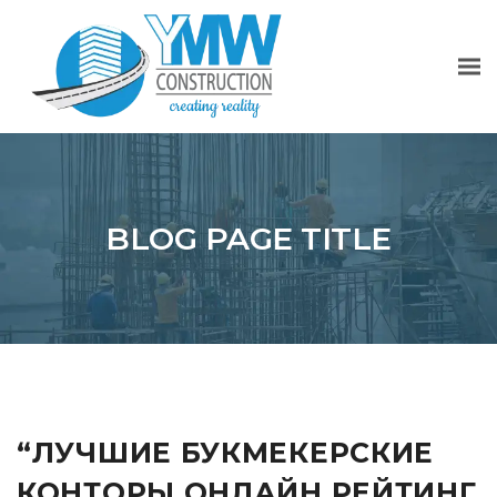
BLOG PAGE TITLE
“ЛУЧШИЕ БУКМЕКЕРСКИЕ
КОНТОРЫ ОНЛАЙН РЕЙТИНГ