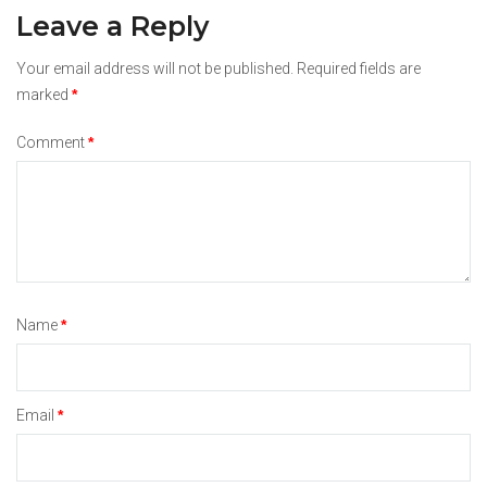
Leave a Reply
Your email address will not be published.
Required fields are
marked
*
Comment
*
Name
*
Email
*