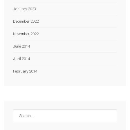
January 2023
December 2022
November 2022
June 2014
April 2014
February 2014