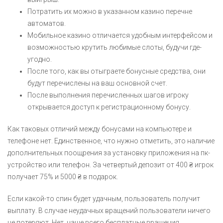
Потратить их можно в указанном казино перечне
автоматов.
Мобильное казино отличается удобным интерфейсом и
возможностью крутить любимые слоты, будучи где-
угодно.
После того, как вы отыграете бонусные средства, они
будут перечислены на ваш основной счет.
После выполнения перечисленных шагов игроку
открывается доступ к регистрационному бонусу.
Как таковых отличий между бонусами на компьютере и
телефоне нет. Единственное, что нужно отметить, это наличие
дополнительных поощрения за установку приложения на пк-
устройство или телефон. За четвертый депозит от 400 ₴ игрок
получает 75% и 5000 ₴ в подарок.
Если какой-то спин будет удачным, пользователь получит
выплату. В случае неудачных вращений пользователи ничего
не потеряют. Нет, чаще всего бесплатные вращения