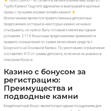
Turbo Casino – Вступайте в увлекательный мир азарта с
Турбо Казино! Ощутите адреналин и выигрывайте крупные
призы с лучшими играми онлайн казино!
Исключением являются приветственные депозитные
предложения, которые в некоторых казино не нужно
отыгрывать, но нужно быть готовым к менее выгодным
условиям. 2.11 К бонусным предложениям применяется
правило ограничения по сумме зачисления средств с
Бонусного на Основной баланс. По умолчанию ограничение
составляет X15 от суммы депозита, если иное не указано в
описании бонуса.
Казино с бонусом за
регистрацию:
Преимущества и
подводные камни
Бездепозитный бонус является выгодным поощрением для