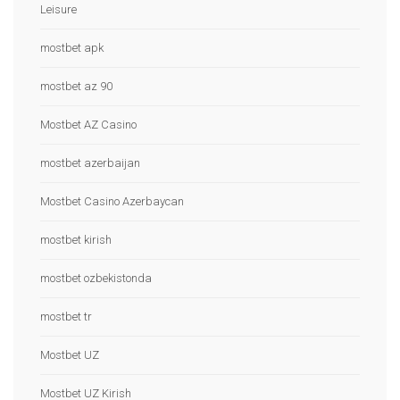
Leisure
mostbet apk
mostbet az 90
Mostbet AZ Casino
mostbet azerbaijan
Mostbet Casino Azerbaycan
mostbet kirish
mostbet ozbekistonda
mostbet tr
Mostbet UZ
Mostbet UZ Kirish