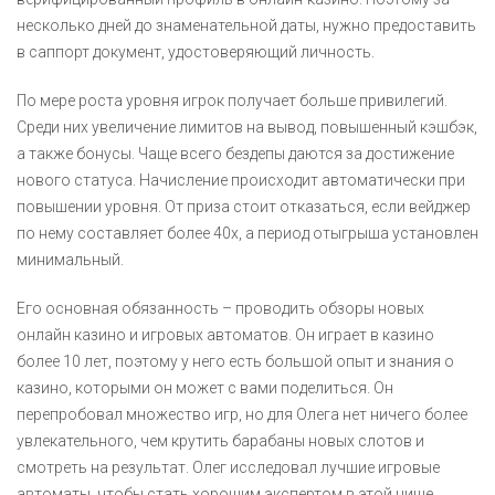
несколько дней до знаменательной даты, нужно предоставить
в саппорт документ, удостоверяющий личность.
По мере роста уровня игрок получает больше привилегий.
Среди них увеличение лимитов на вывод, повышенный кэшбэк,
а также бонусы. Чаще всего бездепы даются за достижение
нового статуса. Начисление происходит автоматически при
повышении уровня. От приза стоит отказаться, если вейджер
по нему составляет более 40х, а период отыгрыша установлен
минимальный.
Его основная обязанность – проводить обзоры новых
онлайн казино и игровых автоматов. Он играет в казино
более 10 лет, поэтому у него есть большой опыт и знания о
казино, которыми он может с вами поделиться. Он
перепробовал множество игр, но для Олега нет ничего более
увлекательного, чем крутить барабаны новых слотов и
смотреть на результат. Олег исследовал лучшие игровые
автоматы, чтобы стать хорошим экспертом в этой нише.