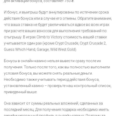
для активации бонуса, составляет 750 ₴.
И бонус, и выигрыш будут аннулированы по истечении срока
действия бонуса или в случае его отмены. Обратите внимание,
что ваша ставка не будет увеличиваться вдвое во всех играх
при расчете ваших взносов для выполнения требований по
отыгрышу. В играх Climb to Victory стоимость вашей ставки
учитывается один раз (кроме Crypt Crusade, Crypt Crusade 2,
Guess Which Hand, Garage, Wild West Gold).
Бонусы в онлайн-казино нельзя вывести сразу после их
получения. Только после того, как вы полностью выполнили
условия бонуса, вы можете снять реальные деньги.
Необходимо также учитывать период действия бонуса,
установленный казино – проверьте наш контрольный список,
приведенный выше.
Она зависит от суммы реальных вложений, сделанных за
последний месяц. Для получения подарка необходимо иметь
верифицированный профиль в онлайн-казино. Поэтому за