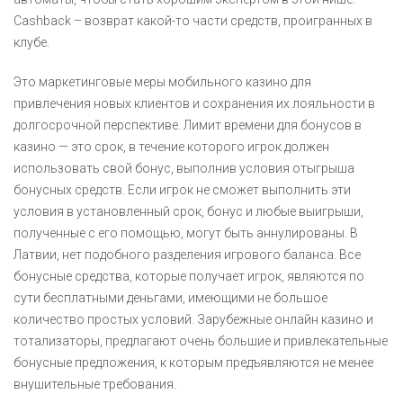
Cashback – возврат какой-то части средств, проигранных в
клубе.
Это маркетинговые меры мобильного казино для
привлечения новых клиентов и сохранения их лояльности в
долгосрочной перспективе. Лимит времени для бонусов в
казино — это срок, в течение которого игрок должен
использовать свой бонус, выполнив условия отыгрыша
бонусных средств. Если игрок не сможет выполнить эти
условия в установленный срок, бонус и любые выигрыши,
полученные с его помощью, могут быть аннулированы. В
Латвии, нет подобного разделения игрового баланса. Все
бонусные средства, которые получает игрок, являются по
сути бесплатными деньгами, имеющими не большое
количество простых условий. Зарубежные онлайн казино и
тотализаторы, предлагают очень большие и привлекательные
бонусные предложения, к которым предъявляются не менее
внушительные требования.