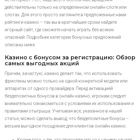
действительны только на определенном онлайн-слоте или
слотах. Для этого просто загляните в предложенные нами
рейтинги казино – так вы в кратчайшие сроки найдете
игорный сайт, где сможете начать играть без всяких
опасений. Подробнее категории бонусных предложений
описаны ниже.
Казино с бонусом за регистрацию: Обзор
самых выгодных акций
Причем, зачастую, казино делает так, что использовать
фриспины можно только на одной конкретной модели или
аппаратах от одного провайдера. Перед активацией
бездепозитных бонусов в онлайн казино, игрокам следует
внимательно ознакомиться с условиями их использования и
правилами отыгрыша. Учитывая все, указанное в нашей
статье, можно сделать вывод, что бездепозитные бонусы –
весьма выгодное поощрение для клиентов онлайн казино.
Кроме того, у тех, кто присоединиться к нашему каналу