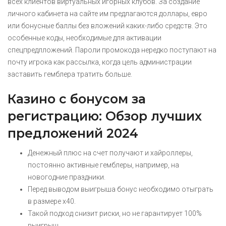
всех клиентов виртуальных игорных клубов. За создание
личного кабинета на сайте им предлагаются доллары, евро
или бонусные баллы без вложений каких-либо средств. Это
особенные коды, необходимые для активации
спецпредлложений. Пароли промокода нередко поступают на
почту игрока как рассылка, когда цель администрации
заставить гемблера тратить больше.
Казино с бонусом за
регистрацию: Обзор лучших
предложений 2024
Денежный плюс на счет получают и хайроллеры,
постоянно активные гемблеры, например, на
новогодние праздники.
Перед выводом выигрыша бонус необходимо отыграть
в размере x40.
Такой подход снизит риски, но не гарантирует 100%
выигрыш.