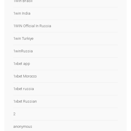
1Win Brasil
1win India
1WIN Official In Russia
1win Turkiye
1winRussia
1xbet app
1xbet Morocco
1xbet russia
1xbet Russian
2
anonymous