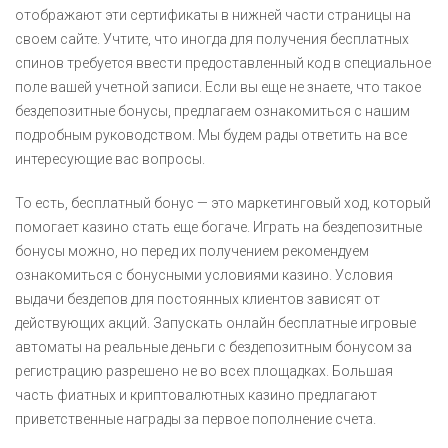
отображают эти сертификаты в нижней части страницы на
своем сайте. Учтите, что иногда для получения бесплатных
спинов требуется ввести предоставленный код в специальное
поле вашей учетной записи. Если вы еще не знаете, что такое
бездепозитные бонусы, предлагаем ознакомиться с нашим
подробным руководством. Мы будем рады ответить на все
интересующие вас вопросы.
То есть, бесплатный бонус — это маркетинговый ход, который
помогает казино стать еще богаче. Играть на бездепозитные
бонусы можно, но перед их получением рекомендуем
ознакомиться с бонусными условиями казино. Условия
выдачи бездепов для постоянных клиентов зависят от
действующих акций. Запускать онлайн бесплатные игровые
автоматы на реальные деньги с бездепозитным бонусом за
регистрацию разрешено не во всех площадках. Большая
часть фиатных и криптовалютных казино предлагают
приветственные награды за первое пополнение счета.