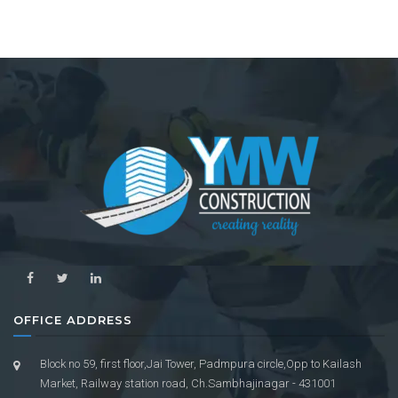
OFFICE ADDRESS
Block no 59, first floor,Jai Tower, Padmpura circle,Opp to Kailash
Market, Railway station road, Ch.Sambhajinagar - 431001