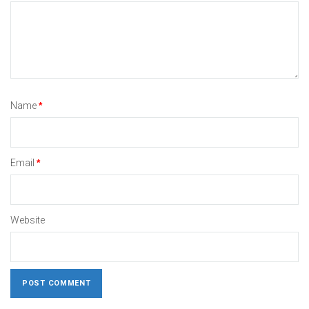
Name
*
Email
*
Website