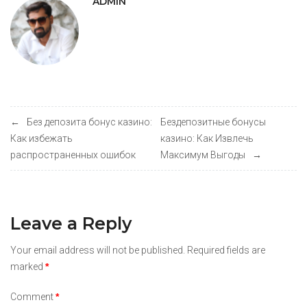
ADMIN
Post
Без депозита бонус казино:
Бездепозитные бонусы
Как избежать
казино: Как Извлечь
navigation
распространенных ошибок
Максимум Выгоды
Leave a Reply
Your email address will not be published.
Required fields are
marked
*
Comment
*