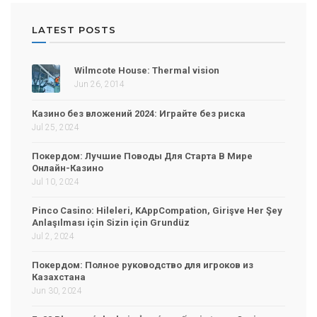
LATEST POSTS
Wilmcote House: Thermal vision
Jun 26, 2014
Казино без вложений 2024: Играйте без риска
Jul 25, 2024
Покердом: Лучшие Поводы Для Старта В Мире
Онлайн-Казино
Jul 10, 2024
Pinco Casino: Hileleri, KAppCompation, Girişve Her Şey
Anlaşılması için Sizin için Grundüz
Jul 2, 2024
Покердом: Полное руководство для игроков из
Казахстана
Jun 30, 2024