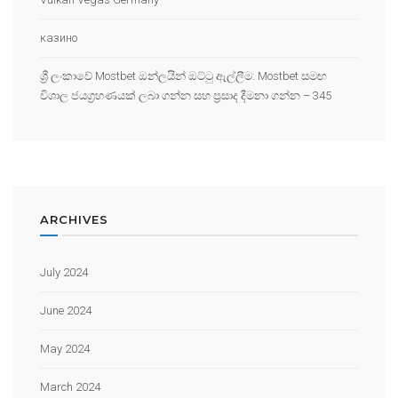
казино
ශ්‍රී ලංකාවේ Mostbet ඔන්ලයින් ඔට්ටු ඇල්ලීම: Mostbet සමඟ
විශාල ජයග්‍රහණයක් ලබා ගන්න සහ ප්‍රසාද දීමනා ගන්න – 345
ARCHIVES
July 2024
June 2024
May 2024
March 2024