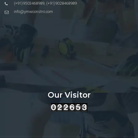
(+91)9503468989, (+91)9028468989
info@ymwconstro.com
Our Visitor