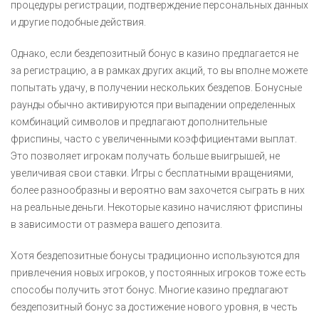
процедуры регистрации, подтверждение персональных данных
и другие подобные действия.
Однако, если бездепозитный бонус в казино предлагается не
за регистрацию, а в рамках других акций, то вы вполне можете
попытать удачу, в получении нескольких бездепов. Бонусные
раунды обычно активируются при выпадении определенных
комбинаций символов и предлагают дополнительные
фриспины, часто с увеличенными коэффициентами выплат.
Это позволяет игрокам получать больше выигрышей, не
увеличивая свои ставки. Игры с бесплатными вращениями,
более разнообразны и вероятно вам захочется сыграть в них
на реальные деньги. Некоторые казино начисляют фриспины
в зависимости от размера вашего депозита.
Хотя бездепозитные бонусы традиционно используются для
привлечения новых игроков, у постоянных игроков тоже есть
способы получить этот бонус. Многие казино предлагают
бездепозитный бонус за достижение нового уровня, в честь