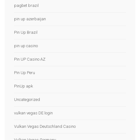
pagbet brazil
pin up azerbaijan
Pin Up Brazil
pin up casino
Pin UP Casino AZ
Pin Up Peru
PinUp apk
Uncategorized
vulkan vegas DE login
Vulkan Vegas Deutschland Casino
Vulkan Vegas Germany