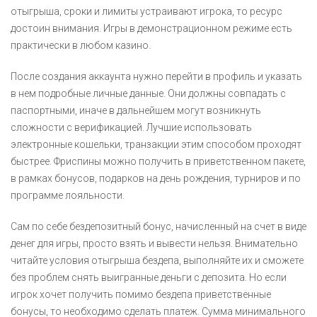
отыгрыша, сроки и лимиты устраивают игрока, то ресурс
достоин внимания. Игры в демонстрационном режиме есть
практически в любом казино.
После создания аккаунта нужно перейти в профиль и указать
в нем подробные личные данные. Они должны совпадать с
паспортными, иначе в дальнейшем могут возникнуть
сложности с верификацией. Лучшие использовать
электронные кошельки, транзакции этим способом проходят
быстрее. Фриспины можно получить в приветственном пакете,
в рамках бонусов, подарков на день рождения, турниров и по
программе лояльности.
Сам по себе бездепозитный бонус, начисленный на счет в виде
денег для игры, просто взять и вывести нельзя. Внимательно
читайте условия отыгрыша бездепа, выполняйте их и сможете
без проблем снять выигранные деньги с депозита. Но если
игрок хочет получить помимо бездепа приветственные
бонусы, то необходимо сделать платеж. Сумма минимального