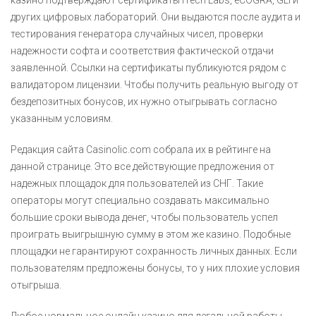
казино подтверждают сертификаты iTech Labs, eCOGRA, GLI и
других цифровых лабораторий. Они выдаются после аудита и
тестирования генератора случайных чисел, проверки
надежности софта и соответствия фактической отдачи
заявленной. Ссылки на сертификаты публикуются рядом с
валидатором лицензии. Чтобы получить реальную выгоду от
бездепозитных бонусов, их нужно отыгрывать согласно
указанным условиям.
Редакция сайта Casinolic.com собрала их в рейтинге на
данной странице. Это все действующие предложения от
надежных площадок для пользователей из СНГ. Такие
операторы могут специально создавать максимально
большие сроки вывода денег, чтобы пользователь успел
проиграть выигрышную сумму в этом же казино. Подобные
площадки не гарантируют сохранность личных данных. Если
пользователям предложены бонусы, то у них плохие условия
отыгрыша.