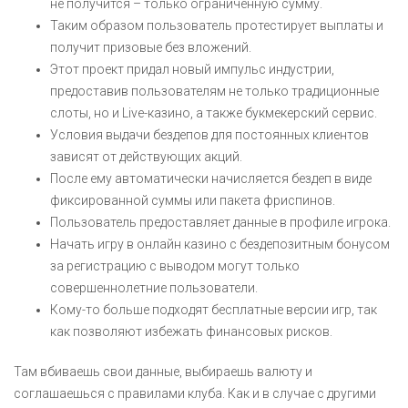
не получится – только ограниченную сумму.
Таким образом пользователь протестирует выплаты и
получит призовые без вложений.
Этот проект придал новый импульс индустрии,
предоставив пользователям не только традиционные
слоты, но и Live-казино, а также букмекерский сервис.
Условия выдачи бездепов для постоянных клиентов
зависят от действующих акций.
После ему автоматически начисляется бездеп в виде
фиксированной суммы или пакета фриспинов.
Пользователь предоставляет данные в профиле игрока.
Начать игру в онлайн казино с бездепозитным бонусом
за регистрацию с выводом могут только
совершеннолетние пользователи.
Кому-то больше подходят бесплатные версии игр, так
как позволяют избежать финансовых рисков.
Там вбиваешь свои данные, выбираешь валюту и
соглашаешься с правилами клуба. Как и в случае с другими