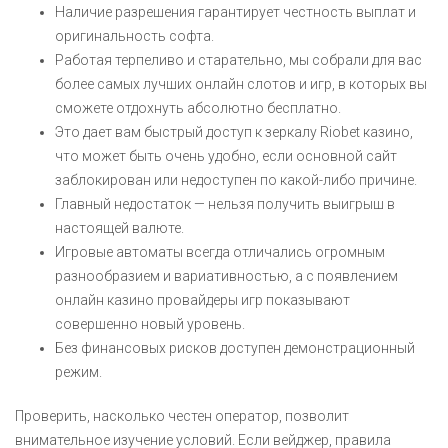
Наличие разрешения гарантирует честность выплат и
оригинальность софта.
Работая терпеливо и старательно, мы собрали для вас
более самых лучших онлайн слотов и игр, в которых вы
сможете отдохнуть абсолютно бесплатно.
Это дает вам быстрый доступ к зеркалу Riobet казино,
что может быть очень удобно, если основной сайт
заблокирован или недоступен по какой-либо причине.
Главный недостаток — нельзя получить выигрыш в
настоящей валюте.
Игровые автоматы всегда отличались огромным
разнообразием и вариативностью, а с появлением
онлайн казино провайдеры игр показывают
совершенно новый уровень.
Без финансовых рисков доступен демонстрационный
режим.
Проверить, насколько честен оператор, позволит
внимательное изучение условий. Если вейджер, правила