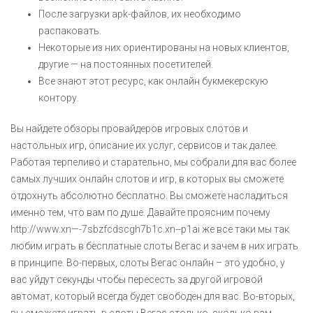
После загрузки apk-файлов, их необходимо
распаковать.
Некоторые из них ориентированы на новых клиентов,
другие — на постоянных посетителей.
Все знают этот ресурс, как онлайн букмекерскую
контору.
Вы найдете обзоры провайдеров игровых слотов и
настольных игр, описание их услуг, сервисов и так далее.
Работая терпеливо и старательно, мы собрали для вас более
самых лучших онлайн слотов и игр, в которых вы сможете
отдохнуть абсолютно бесплатно. Вы сможете насладиться
именно тем, что вам по душе. Давайте проясним почему
http://www.xn—-7sbzfcdscgh7b1c.xn--p1ai
же все таки мы так
любим играть в бесплатные слоты Вегас и зачем в них играть
в принципе. Во-первых, слоты Вегас онлайн – это удобно, у
вас уйдут секунды чтобы пересесть за другой игровой
автомат, который всегда будет свободен для вас. Во-вторых,