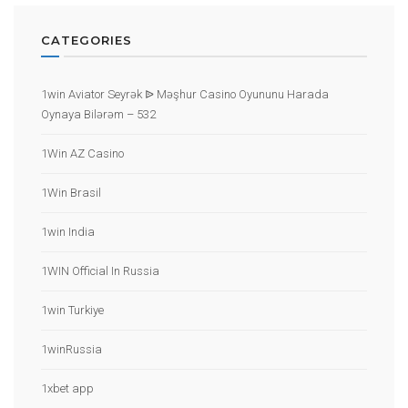
CATEGORIES
1win Aviator Seyrək ᐉ Məşhur Casino Oyununu Harada
Oynaya Bilərəm – 532
1Win AZ Casino
1Win Brasil
1win India
1WIN Official In Russia
1win Turkiye
1winRussia
1xbet app