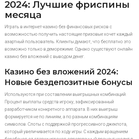
2024: Лучшие фриспины
месяца
Играть в интернет-казино без финансовых рисков с
возможностью получить настоящие призовые хочет каждый
азартный пользователь. Клиенты думают, что бесплатно это
возможно только в деморежиме. Однако существуют онлайн
казино без вложений с выводом денег.
Казино без вложений 2024:
Новые бездепозитные бонусы
Используются при составлении выигрышных комбинаций.
Процент выплаты средств игроку, зафиксированный
разработчиком конкретного аппарата. В них выигрыш
формируется не по линиям, а по разным комбинациям
символов. Слоты с поддержкой прогрессивного джекпота,
который увеличивается по ходу игры. С каждым вращением