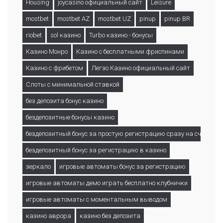
Housing
joycasino официальный сайт
Leisure
mostbet
mostbet AZ
mostbet UZ
pinup
pinup BR
riobet
sol казино
Turbo казино - бонусы
Казино Монро
Казино с бесплатными фриспинами
Казино с фрибетом
Легзо Казино официальный сайт
Слоты с минимальной ставкой
без депозита бонус казино
бездепозитные бонусы казино
бездепозитный бонус за простую регистрацию сразу на счет с в
бездепозитный бонус за регистрацию в казино
зеркало
игровые автоматы бонус за регистрацию
игровые автоматы демо играть бесплатно клубнички
игровые автоматы с моментальным выводом
казино аврора
казино без депозита