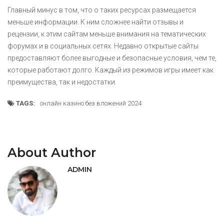
Главный минус в том, что о таких ресурсах размещается
меньше информации. К ним сложнее найти отзывы и
рецензии, к этим сайтам меньше внимания на тематических
форумах и в социальных сетях. Недавно открытые сайты
предоставляют более выгодные и безопасные условия, чем те,
которые работают долго. Каждый из режимов игры имеет как
преимущества, так и недостатки.
TAGS:
онлайн казино без вложений 2024
About Author
ADMIN