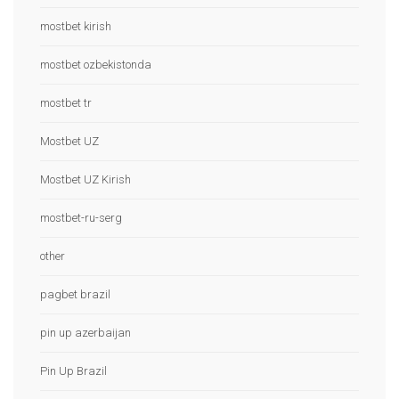
mostbet kirish
mostbet ozbekistonda
mostbet tr
Mostbet UZ
Mostbet UZ Kirish
mostbet-ru-serg
other
pagbet brazil
pin up azerbaijan
Pin Up Brazil