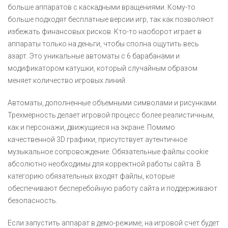
больше аппаратов с каскадными вращениями. Кому-то
больше подходят бесплатные версии игр, так как позволяют
избежать финансовых рисков. Кто-то наоборот играет в
аппараты только на деньги, чтобы сполна ощутить весь
азарт. Это уникальные автоматы с 6 барабанами и
модификатором катушки, который случайным образом
меняет количество игровых линий.
Автоматы, дополненные объемными символами и рисунками.
Трехмерность делает игровой процесс более реалистичным,
как и персонажи, движущиеся на экране. Помимо
качественной 3D графики, присутствует аутентичное
музыкальное сопровождение. Обязательные файлы cookie
абсолютно необходимы для корректной работы сайта. В
категорию обязательных входят файлы, которые
обеспечивают бесперебойную работу сайта и поддерживают
безопасность.
Если запустить аппарат в демо-режиме, на игровой счет будет