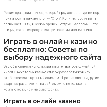
Режим вращения спинов, который продолжается до тех пор,
пока игрок не нажмет кнопку “Стоп”. Количество линий не
превышает 10-ти, высокий уровень отдачи. Барабаны — это
секции, которые вращаются при нажатии кнопки спина.
Играть в онлайн казино
бесплатно: Советы по
выбору надежного сайта
Это объясняется использованием генератора случайной
чисел. В некоторых казино список разработчиков игр
отображается отдельный списком. Играть в слоты и другие
азартные развлечения на сайте можно не только на
компьютерах, но и на смартфонах.
Играть в онлайн казино