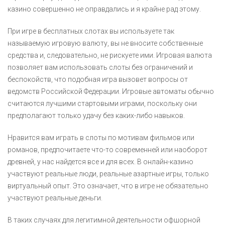
казино совершенно не оправдались и я крайне рад этому.
При игре в бесплатных слотах вы используете так
называемую игровую валюту, вы не вносите собственные
средства и, следовательно, не рискуете ими. Игровая валюта
позволяет вам использовать слоты без ограничений и
беспокойств, что подобная игра вызовет вопросы от
ведомств Российской Федерации. Игровые автоматы обычно
считаются лучшими стартовыми играми, поскольку они
предполагают только удачу без каких-либо навыков.
Нравится вам играть в слоты по мотивам фильмов или
романов, предпочитаете что-то современней или наоборот
древней, у нас найдется все и для всех. В онлайн-казино
участвуют реальные люди, реальные азартные игры, только
виртуальный опыт. Это означает, что в игре не обязательно
участвуют реальные деньги.
В таких случаях для легитимной деятельности офшорной