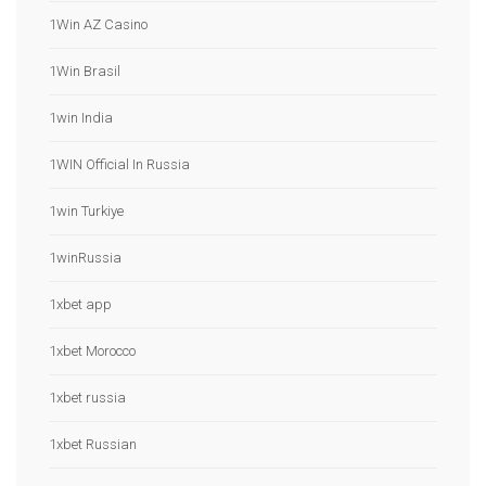
1Win AZ Casino
1Win Brasil
1win India
1WIN Official In Russia
1win Turkiye
1winRussia
1xbet app
1xbet Morocco
1xbet russia
1xbet Russian