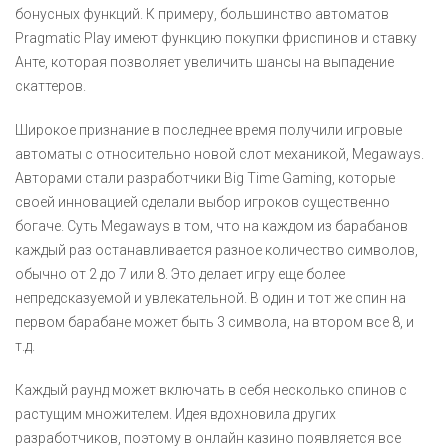
бонусных функций. К примеру, большинство автоматов
Pragmatic Play имеют функцию покупки фриспинов и ставку
Анте, которая позволяет увеличить шансы на выпадение
скаттеров.
Широкое признание в последнее время получили игровые
автоматы с относительно новой слот механикой, Megaways.
Авторами стали разработчики Big Time Gaming, которые
своей инновацией сделали выбор игроков существенно
богаче. Суть Megaways в том, что на каждом из барабанов
каждый раз останавливается разное количество символов,
обычно от 2 до 7 или 8. Это делает игру еще более
непредсказуемой и увлекательной. В один и тот же спин на
первом барабане может быть 3 символа, на втором все 8, и
т.д.
Каждый раунд может включать в себя несколько спинов с
растущим множителем. Идея вдохновила других
разработчиков, поэтому в онлайн казино появляется все