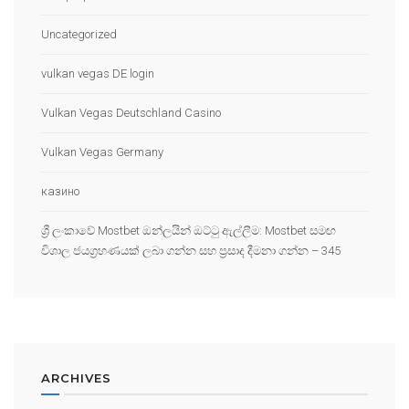
Uncategorized
vulkan vegas DE login
Vulkan Vegas Deutschland Casino
Vulkan Vegas Germany
казино
ශ්‍රී ලංකාවේ Mostbet ඔන්ලයින් ඔට්ටු ඇල්ලීම: Mostbet සමඟ
විශාල ජයග්‍රහණයක් ලබා ගන්න සහ ප්‍රසාද දීමනා ගන්න – 345
ARCHIVES