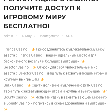
ПОЛУЧИТЕ ДОСТУП К
ИГРОВОМУ МИРУ
БЕСПЛАТНО!
admin
14
May
Uncategorized
0
Friends Casino
–
Присоединяйтесь к увлекательному миру
азарта с Friends Casino – вашим идеальным местом для
бесконечного веселья и больших выигрышей!
Selector Casino
–
Открой для себя увлекательный мир
азарта с Selector Casino – ваш путь к захватывающим играм и
крупным выигрышам!
Brillx Casino
–
Ощути волнение и увлечение с Brillx Casino –
твой путь к захватывающим играм и крупным выигрышам!
”
Bounty Casino
–
Испытай удачу в захватывающем мире игр
в Bounty Casino и погрузись в океан адреналина и выигрышей!