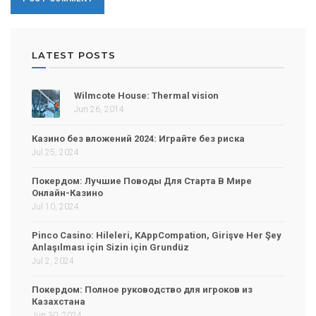
LATEST POSTS
Wilmcote House: Thermal vision
Jun 26, 2014
Казино без вложений 2024: Играйте без риска
Jul 25, 2024
Покердом: Лучшие Поводы Для Старта В Мире
Онлайн-Казино
Jul 10, 2024
Pinco Casino: Hileleri, KAppCompation, Girişve Her Şey
Anlaşılması için Sizin için Grundüz
Jul 2, 2024
Покердом: Полное руководство для игроков из
Казахстана
Jun 30, 2024