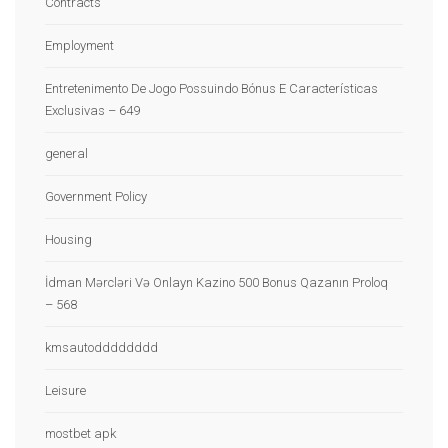
Contracts
Employment
Entretenimento De Jogo Possuindo Bónus E Características
Exclusivas – 649
general
Government Policy
Housing
İdman Mərcləri Və Onlayn Kazino 500 Bonus Qazanın Proloq
– 568
kmsautodddddddd
Leisure
mostbet apk