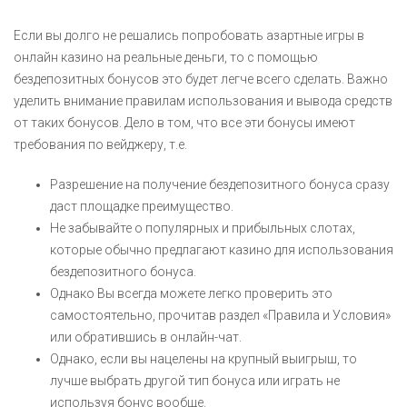
Если вы долго не решались попробовать азартные игры в
онлайн казино на реальные деньги, то с помощью
бездепозитных бонусов это будет легче всего сделать. Важно
уделить внимание правилам использования и вывода средств
от таких бонусов. Дело в том, что все эти бонусы имеют
требования по вейджеру, т.е.
Разрешение на получение бездепозитного бонуса сразу
даст площадке преимущество.
Не забывайте о популярных и прибыльных слотах,
которые обычно предлагают казино для использования
бездепозитного бонуса.
Однако Вы всегда можете легко проверить это
самостоятельно, прочитав раздел «Правила и Условия»
или обратившись в онлайн-чат.
Однако, если вы нацелены на крупный выигрыш, то
лучше выбрать другой тип бонуса или играть не
используя бонус вообще.