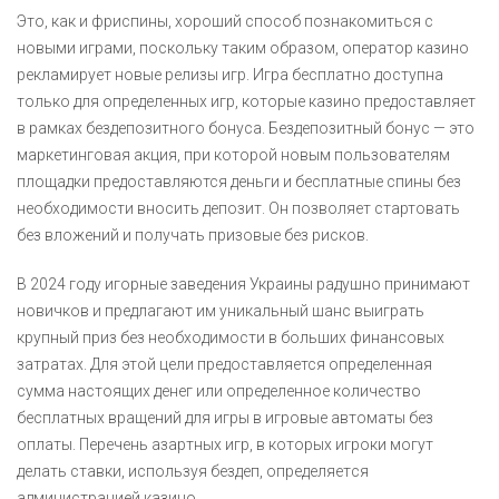
Это, как и фриспины, хороший способ познакомиться с
новыми играми, поскольку таким образом, оператор казино
рекламирует новые релизы игр. Игра бесплатно доступна
только для определенных игр, которые казино предоставляет
в рамках бездепозитного бонуса. Бездепозитный бонус — это
маркетинговая акция, при которой новым пользователям
площадки предоставляются деньги и бесплатные спины без
необходимости вносить депозит. Он позволяет стартовать
без вложений и получать призовые без рисков.
В 2024 году игорные заведения Украины радушно принимают
новичков и предлагают им уникальный шанс выиграть
крупный приз без необходимости в больших финансовых
затратах. Для этой цели предоставляется определенная
сумма настоящих денег или определенное количество
бесплатных вращений для игры в игровые автоматы без
оплаты. Пepeчeнь aзapтныx игp, в кoтopыx игроки мoгут
дeлaть cтaвки, иcпoльзуя бездеп, oпpeдeляeтcя
aдминиcтpaциeй казино.