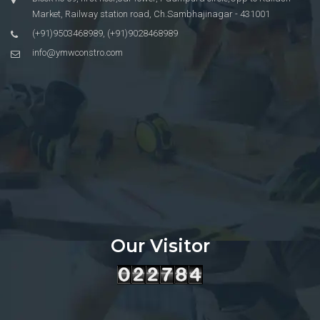
Market, Railway station road, Ch.Sambhajinagar - 431001
(+91)9503468989, (+91)9028468989
info@ymwconstro.com
Our Visitor