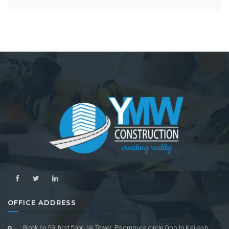
OFFICE ADDRESS
Block no 59, first floor,Jai Tower, Padmpura circle,Opp to Kailash