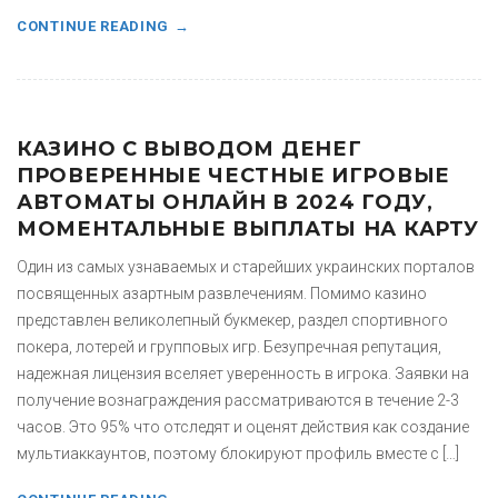
ь
CONTINUE READING
н
ы
е
в
ы
КАЗИНО С ВЫВОДОМ ДЕНЕГ
п
ПРОВЕРЕННЫЕ ЧЕСТНЫЕ ИГРОВЫЕ
л
АВТОМАТЫ ОНЛАЙН В 2024 ГОДУ,
а
МОМЕНТАЛЬНЫЕ ВЫПЛАТЫ НА КАРТУ
т
ы
Один из самых узнаваемых и старейших украинских порталов
н
посвященных азартным развлечениям. Помимо казино
а
представлен великолепный букмекер, раздел спортивного
к
покера, лотерей и групповых игр. Безупречная репутация,
а
надежная лицензия вселяет уверенность в игрока. Заявки на
р
получение вознаграждения рассматриваются в течение 2-3
т
часов. Это 95% что отследят и оценят действия как создание
у
мультиаккаунтов, поэтому блокируют профиль вместе с […]