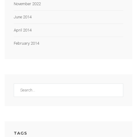
November 2022
June 2014
April 2014
February 2014
TAGS