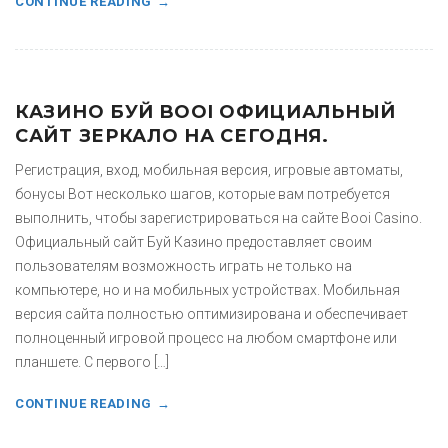
CONTINUE READING
КАЗИНО БУЙ BOOI ОФИЦИАЛЬНЫЙ
САЙТ ЗЕРКАЛО НА СЕГОДНЯ.
Регистрация, вход, мобильная версия, игровые автоматы,
бонусы Вот несколько шагов, которые вам потребуется
выполнить, чтобы зарегистрироваться на сайте Booi Casino.
Официальный сайт Буй Казино предоставляет своим
пользователям возможность играть не только на
компьютере, но и на мобильных устройствах. Мобильная
версия сайта полностью оптимизирована и обеспечивает
полноценный игровой процесс на любом смартфоне или
планшете. С первого […]
CONTINUE READING