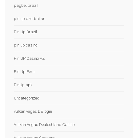
pagbet brazil
pin up azerbaijan
Pin Up Brazil
pin up casino
Pin UP Casino AZ
Pin Up Peru
PinUp apk
Uncategorized
vulkan vegas DE login
Vulkan Vegas Deutschland Casino
Vulkan Vegas Germany