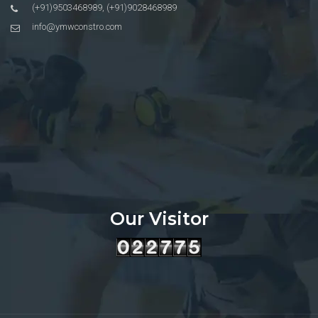
(+91)9503468989, (+91)9028468989
info@ymwconstro.com
Our Visitor