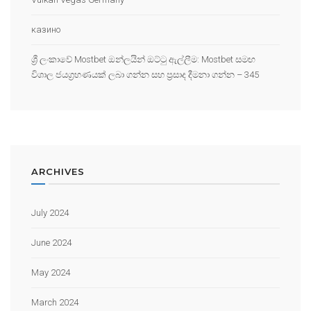
казино
ශ්‍රී ලංකාවේ Mostbet ඔන්ලයින් ඔට්ටු ඇල්ලීම: Mostbet සමඟ
විශාල ජයග්‍රහණයක් ලබා ගන්න සහ ප්‍රසාද දීමනා ගන්න – 345
ARCHIVES
July 2024
June 2024
May 2024
March 2024