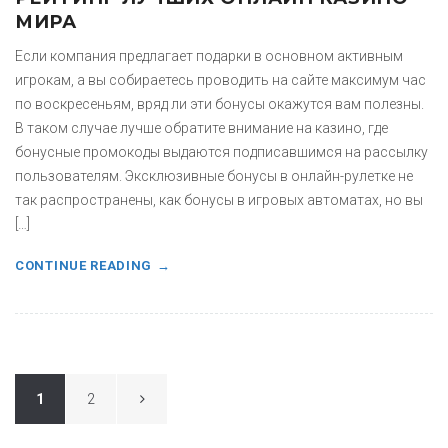
МИРА
Если компания предлагает подарки в основном активным
игрокам, а вы собираетесь проводить на сайте максимум час
по воскресеньям, вряд ли эти бонусы окажутся вам полезны.
В таком случае лучше обратите внимание на казино, где
бонусные промокоды выдаются подписавшимся на рассылку
пользователям. Эксклюзивные бонусы в онлайн-рулетке не
так распространены, как бонусы в игровых автоматах, но вы
[…]
CONTINUE READING
Posts
1
2
navigation