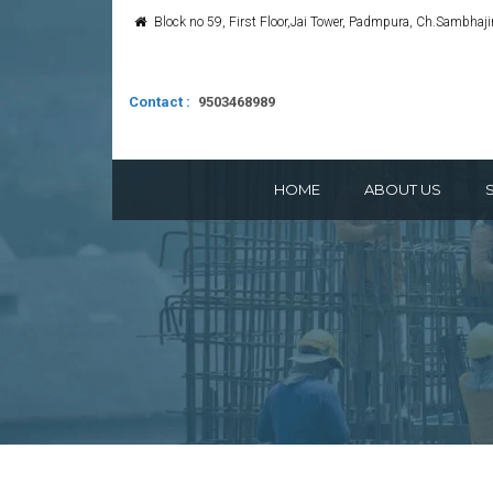
Block no 59, First Floor,Jai Tower, Padmpura, Ch.Sambhaj
Contact :
9503468989
HOME
ABOUT US