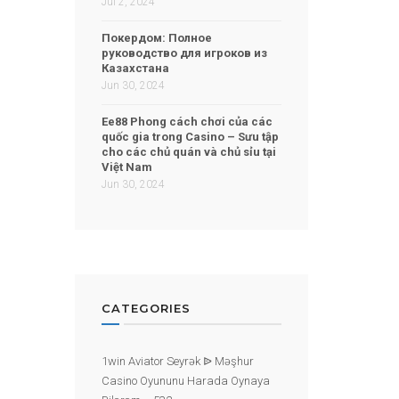
Jul 2, 2024
Покердом: Полное
руководство для игроков из
Казахстана
Jun 30, 2024
Ee88 Phong cách chơi của các
quốc gia trong Casino – Sưu tập
cho các chủ quán và chủ sỉu tại
Việt Nam
Jun 30, 2024
CATEGORIES
1win Aviator Seyrək ᐉ Məşhur
Casino Oyununu Harada Oynaya