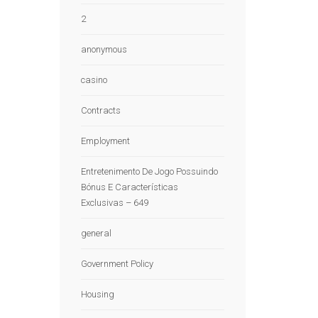
2
anonymous
casino
Contracts
Employment
Entretenimento De Jogo Possuindo
Bónus E Características
Exclusivas – 649
general
Government Policy
Housing