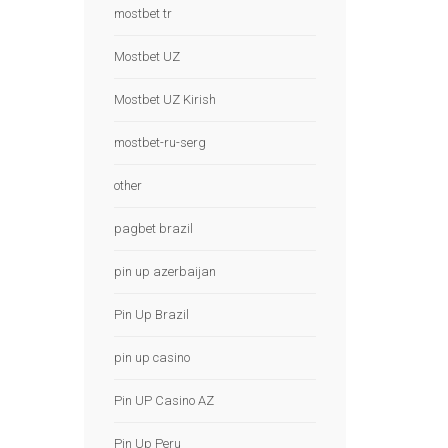
mostbet tr
Mostbet UZ
Mostbet UZ Kirish
mostbet-ru-serg
other
pagbet brazil
pin up azerbaijan
Pin Up Brazil
pin up casino
Pin UP Casino AZ
Pin Up Peru