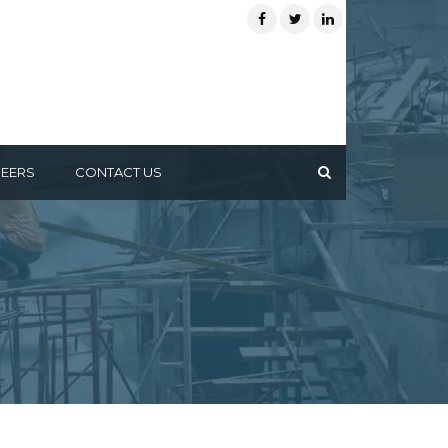
EERS
CONTACT US