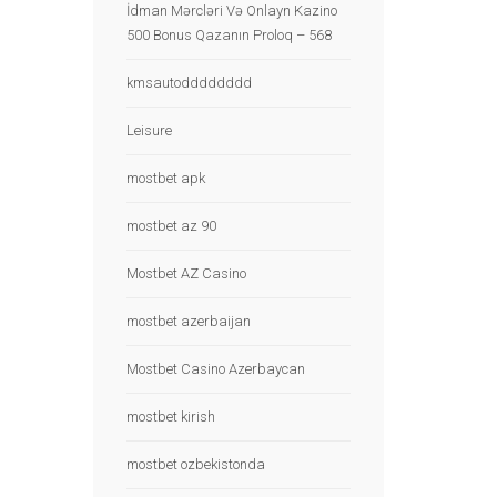
İdman Mərcləri Və Onlayn Kazino
500 Bonus Qazanın Proloq – 568
kmsautodddddddd
Leisure
mostbet apk
mostbet az 90
Mostbet AZ Casino
mostbet azerbaijan
Mostbet Casino Azerbaycan
mostbet kirish
mostbet ozbekistonda