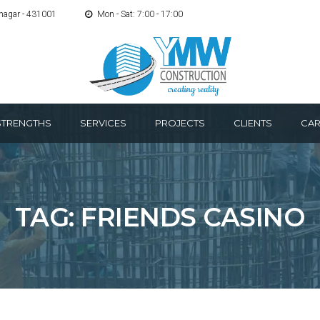
inagar - 431001
Mon - Sat: 7:00 - 17:00
STRENGTHS
SERVICES
PROJECTS
CLIENTS
CAR
TAG:
FRIENDS CASINO