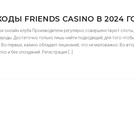
ДЫ FRIENDS CASINO В 2024 Г
тки онлайн клуба Производители регулярно совершенствуют слоты,
аунды. Достаточно только лишь найти подходящий, для того чтоб
 Во-первых, казино обладает лицензией, что не маловажно. Во-вто
ко и без опозданий. Регистрация […]