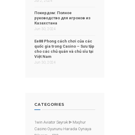
Jul 2, 2024
Покердом: Полное
руководство для игроков из
Казахстана
Jun 30, 2024
Ee88 Phong cách chơi của các
quốc gia trong Casino – Sưu tập
cho các chủ quán và chủ sỉu tại
Việt Nam
Jun 30, 2024
CATEGORIES
1win Aviator Seyrək ᐉ Məşhur
Casino Oyununu Harada Oynaya