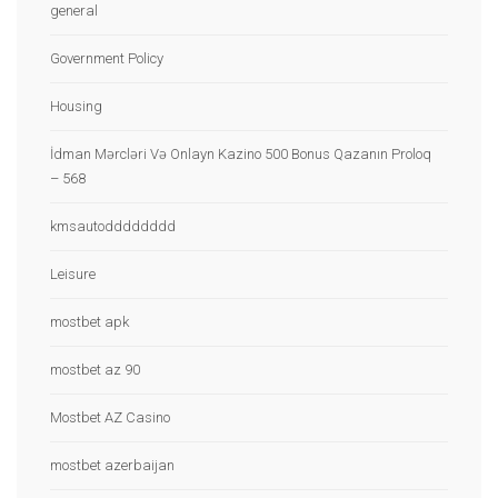
general
Government Policy
Housing
İdman Mərcləri Və Onlayn Kazino 500 Bonus Qazanın Proloq
– 568
kmsautodddddddd
Leisure
mostbet apk
mostbet az 90
Mostbet AZ Casino
mostbet azerbaijan