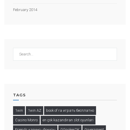
February 2014
TAGS
1win
1win AZ
book of ra играть бесплатно
Casino Monro
en çok kazandıran slot oyunları
Friends казино - бонусы
GGpokerOK
Government