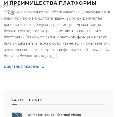
Mar
И ПРЕИМУЩЕСТВА ПЛАТФОРМЫ
Uncategorized
Это важно, поскольку это обеспечивает нашу уверенность в
том, что игроки находятся в надежных руках. В качестве
Comments Off
o
дополнительного бонуса, игроки могут подписаться на
n
бесплатную рекламную рассылку электронных писем от
D
платформы. Вы можете активировать эту функцию в своем
r
личном кабинете, а также отключить ее, если пожелаете. Эти
i
электронные письма содержат информацию об актуальных
p
бонусах, бесплатных кодах, […]
C
a
CONTINUE READING
s
i
n
o
:
р
LATEST POSTS
е
г
Wilmcote House: Thermal vision
и