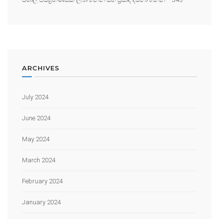
ARCHIVES
July 2024
June 2024
May 2024
March 2024
February 2024
January 2024