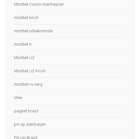
Mostbet Casino Azerbaycan
mostbet kirish
mostbet ozbekistonda
mostbet tr
Mostbet UZ
Mostbet UZ Kirish
mostbet-ru-serg
other
pagbet brazil
pin up azerbaijan
Pin Up Brazil