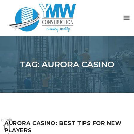
TAG:
AURORA CASINO
admin
AURORA CASINO: BEST TIPS FOR NEW
11
PLAYERS