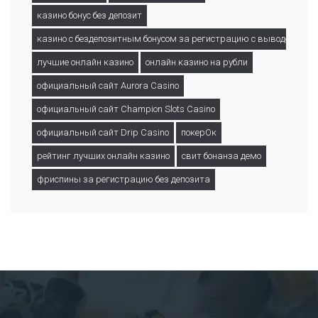
казино бонус без депозит
казино с бездепозитным бонусом за регистрацию с выводом
лучшие онлайн казино
онлайн казино на рубли
официальный сайт Aurora Casino
официальный сайт Champion Slots Casino
официальный сайт Drip Casino
покерОк
рейтинг лучших онлайн казино
свит бонанза демо
фриспины за регистрацию без депозита