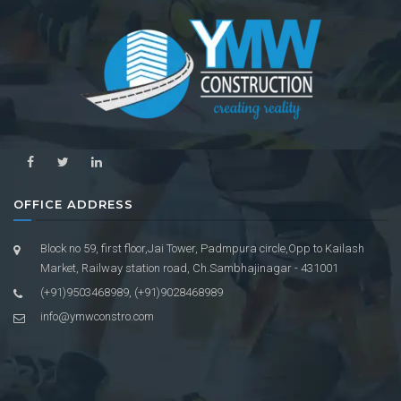
OFFICE ADDRESS
Block no 59, first floor,Jai Tower, Padmpura circle,Opp to Kailash
Market, Railway station road, Ch.Sambhajinagar - 431001
(+91)9503468989, (+91)9028468989
info@ymwconstro.com