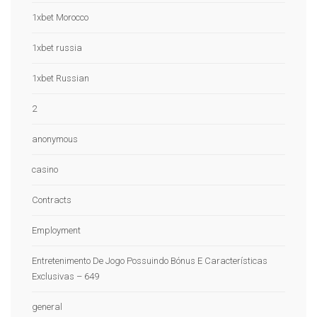
1xbet Morocco
1xbet russia
1xbet Russian
2
anonymous
casino
Contracts
Employment
Entretenimento De Jogo Possuindo Bónus E Características
Exclusivas – 649
general