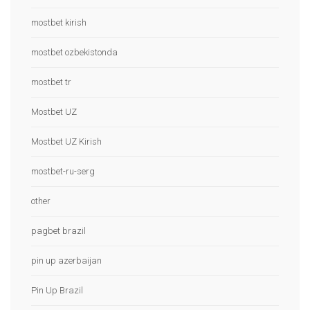
mostbet kirish
mostbet ozbekistonda
mostbet tr
Mostbet UZ
Mostbet UZ Kirish
mostbet-ru-serg
other
pagbet brazil
pin up azerbaijan
Pin Up Brazil