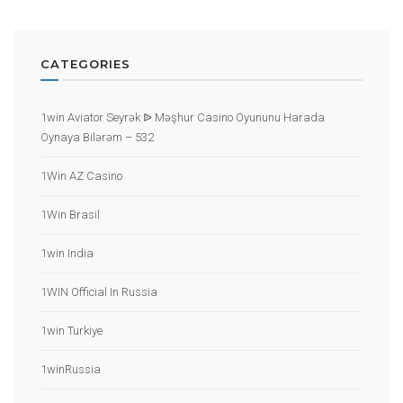
ф
о
р
CATEGORIES
м
а
с
1win Aviator Seyrək ᐉ Məşhur Casino Oyununu Harada
л
Oynaya Bilərəm – 532
и
ц
1Win AZ Casino
е
н
1Win Brasil
з
и
1win India
о
н
1WIN Official In Russia
н
ы
1win Turkiye
м
и
1winRussia
с