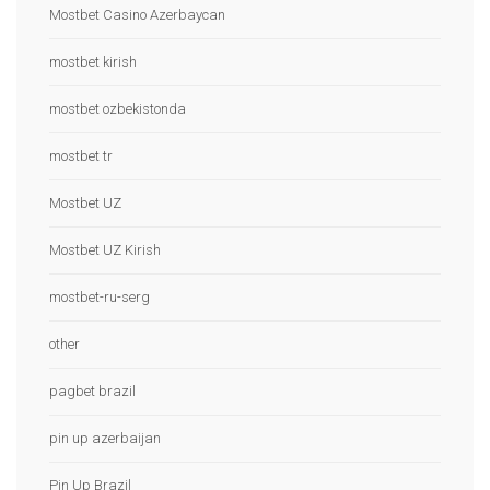
Mostbet Casino Azerbaycan
mostbet kirish
mostbet ozbekistonda
mostbet tr
Mostbet UZ
Mostbet UZ Kirish
mostbet-ru-serg
other
pagbet brazil
pin up azerbaijan
Pin Up Brazil