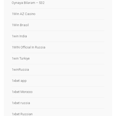
Oynaya Bilərəm – 532
1Win AZ Casino
1Win Brasil
1win India
1WIN Official In Russia
1win Turkiye
1winRussia
1xbet app
1xbet Morocco
1xbet russia
1xbet Russian