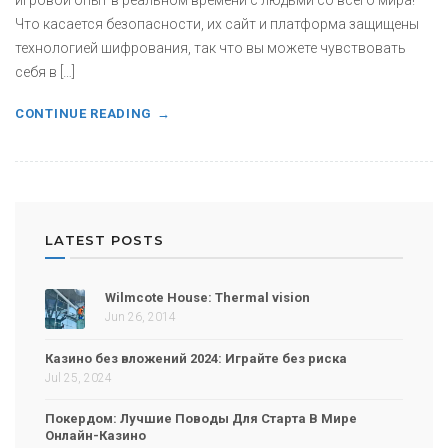
игровой опыт в реальном времени с людьми со всего мира!
Что касается безопасности, их сайт и платформа защищены
технологией шифрования, так что вы можете чувствовать
себя в […]
CONTINUE READING
LATEST POSTS
Wilmcote House: Thermal vision
Jun 26, 2014
Казино без вложений 2024: Играйте без риска
Jul 25, 2024
Покердом: Лучшие Поводы Для Старта В Мире
Онлайн-Казино