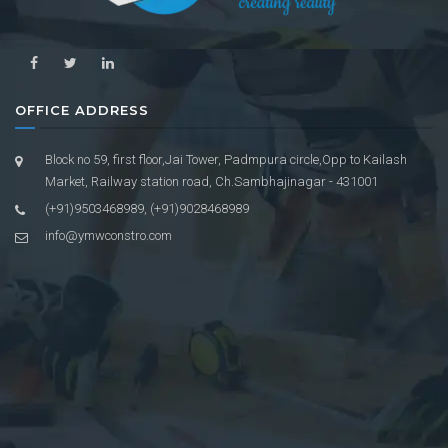
OFFICE ADDRESS
Block no 59, first floor,Jai Tower, Padmpura circle,Opp to Kailash
Market, Railway station road, Ch.Sambhajinagar - 431001
(+91)9503468989, (+91)9028468989
info@ymwconstro.com