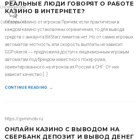
Mar
Feb
РЕАЛЬНЫЕ ЛЮДИ ГОВОРЯТ О РАБОТЕ
Uncategorized
Uncategorized
КАЗИНО В ИНТЕРНЕТЕ?
Обзоры казино от игроков Причем, если практически в
Comments Off
Comments Off
o
o
каждом казино установлены ограничения, то для вывода
n
n
средств с аккаунта BitStarz лимитов нет. Но от самих игровых
К
О
автоматов честность или скорость выплаты не зависит.
а
н
GGPokerok ― предложила доступ к лицензионным игровым
з
л
автоматам под брендом известного покер-рума,
и
а
ориентированного на игроков из России а СНГ. От них
н
й
зависит качество […]
о
н
о
к
CONTINUE READING
т
а
з
з
ы
и
в
н
ы
о
https://gsmmobi.ru
з
с
ОНЛАЙН КАЗИНО С ВЫВОДОМ НА
а
в
СБЕРБАНК ДЕПОЗИТ И ВЫВОД ДЕНЕГ
2
ы