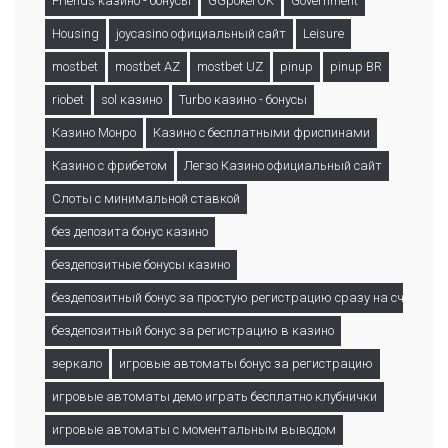
Friends казино - бонусы
GGpokerOK
Government
Housing
joycasino официальный сайт
Leisure
mostbet
mostbet AZ
mostbet UZ
pinup
pinup BR
riobet
sol казино
Turbo казино - бонусы
Казино Монро
Казино с бесплатными фриспинами
Казино с фрибетом
Легзо Казино официальный сайт
Слоты с минимальной ставкой
без депозита бонус казино
бездепозитные бонусы казино
бездепозитный бонус за простую регистрацию сразу на счет с в
бездепозитный бонус за регистрацию в казино
зеркало
игровые автоматы бонус за регистрацию
игровые автоматы демо играть бесплатно клубнички
игровые автоматы с моментальным выводом