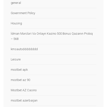
general
Government Policy
Housing
İdman Mərcləri Və Onlayn Kazino 500 Bonus Qazanın Proloq
– 568
kmsautodddddddd
Leisure
mostbet apk
mostbet az 90
Mostbet AZ Casino
mostbet azerbaijan