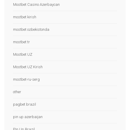
Mostbet Casino Azerbaycan
mostbet kirish
mostbet ozbekistonda
mostbet tr
Mostbet UZ
Mostbet UZ Kirish
mostbet-ru-serg
other
pagbet brazil
pin up azerbaijan
Pin Up Brazil