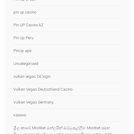
pin up casino
Pin UP Casino AZ
Pin Up Peru
PinUp apk
Uncategorized
vulkan vegas DE login
Vulkan Vegas Deutschland Casino
Vulkan Vegas Germany
казино
ශ්‍රී ලංකාවේ Mostbet ඔන්ලයින් ඔට්ටු ඇල්ලීම: Mostbet සමඟ