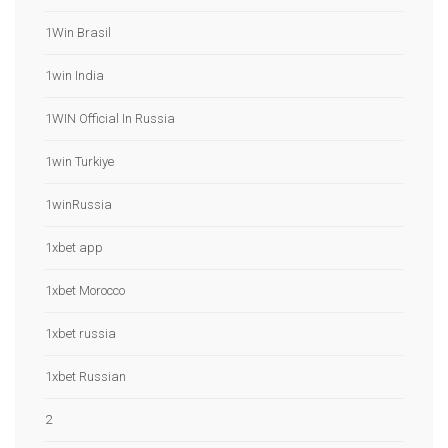
1Win Brasil
1win India
1WIN Official In Russia
1win Turkiye
1winRussia
1xbet app
1xbet Morocco
1xbet russia
1xbet Russian
2