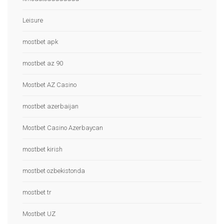
Leisure
mostbet apk
mostbet az 90
Mostbet AZ Casino
mostbet azerbaijan
Mostbet Casino Azerbaycan
mostbet kirish
mostbet ozbekistonda
mostbet tr
Mostbet UZ