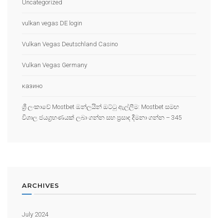
Uncategorized
vulkan vegas DE login
Vulkan Vegas Deutschland Casino
Vulkan Vegas Germany
казино
ශ්‍රී ලංකාවේ Mostbet ඔන්ලයින් ඔට්ටු ඇල්ලීම: Mostbet සමඟ
විශාල ජයග්‍රහණයක් ලබා ගන්න සහ ප්‍රසාද දීමනා ගන්න – 345
ARCHIVES
July 2024